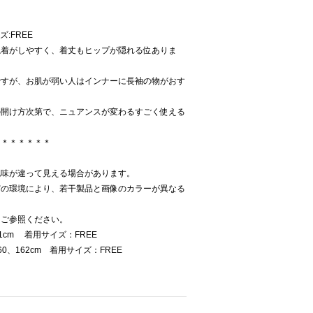
ズ:FREE
ね着がしやすく、着丈もヒップが隠れる位ありま
ですが、お肌が弱い人はインナーに長袖の物がおす
の開け方次第で、ニュアンスが変わるすごく使える
＊＊＊＊＊＊＊
色味が違って見える場合があります。
どの環境により、若干製品と画像のカラーが異なる
をご参照ください。
1cm 着用サイズ：FREE
、162cm 着用サイズ：FREE