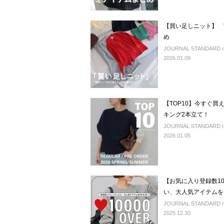
【買い足しニット】 ”
め
JOURNAL STANDARD r
2026.01.09
【TOP10】今すぐ
キング2本立て！
JOURNAL STANDARD rel
2026.01.05
【お気に入り登録数1
い、大人気アイテムをPI
JOURNAL STANDARD rel
2025.12.30