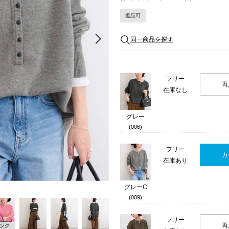
返品可
Next
同一商品を探す
フリー
再
在庫なし
グレー
(006)
フリー
カ
在庫あり
グレーC
(009)
フリー
再
ンク