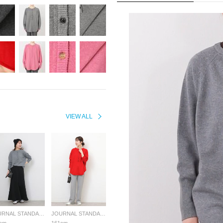
VIEW ALL
JOURNAL STANDARD relume LADYS
JOURNAL STANDARD relume LADYS