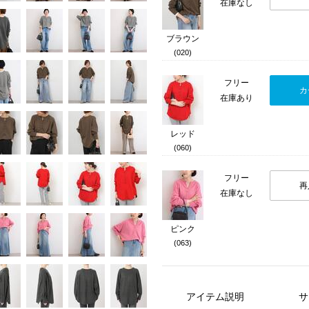
在庫なし
ブラウン
(020)
フリー
カ
在庫あり
レッド
(060)
フリー
再
在庫なし
ピンク
(063)
アイテム説明
サ