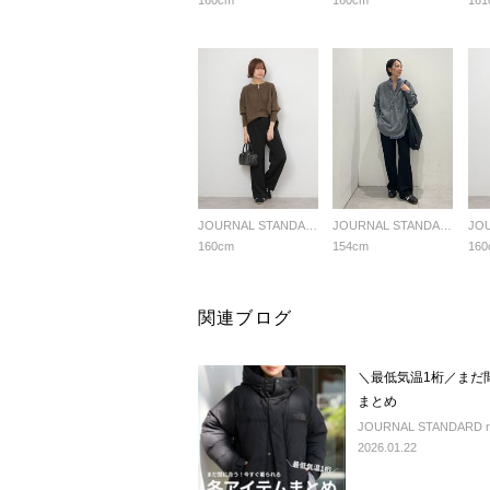
160cm
160cm
161
JOURNAL STANDARD relume LADYS
JOURNAL STANDARD relume LADYS
160cm
154cm
160
関連ブログ
＼最低気温1桁／まだ
まとめ
JOURNAL STANDARD rel
2026.01.22