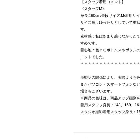
【スタッフ着用コメント】
《スタッフM》
身長:160cm/普段サイズ:M/着用サイ
サイズ感：ゆったりとしていて重
す。
素材感：私はあまり感じなかった
すめです。
着心地：色々なボトムスやボタン
ニットでした。
＊＊＊＊＊＊＊＊＊＊＊＊＊＊＊
※照明の関係により、実際よりも
またパソコン・スマートフォンな
場合もございます。
※商品の色味は、商品アップ画像
着用スタッフ身長：148、160、16
スタジオ撮影着用スタッフ身長：160