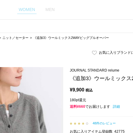
WOMEN
MEN
ニット／セーター
《追加3》ウールミックス2WAYビッグプルオーバー
お気に入りブランド
JOURNAL STANDARD relume
《追加3》ウールミックス
¥
9,900
税込
180pt還元
送料¥660
でお届けします
詳細
48件のレビュー
お気に入りアイテム登録数
42775