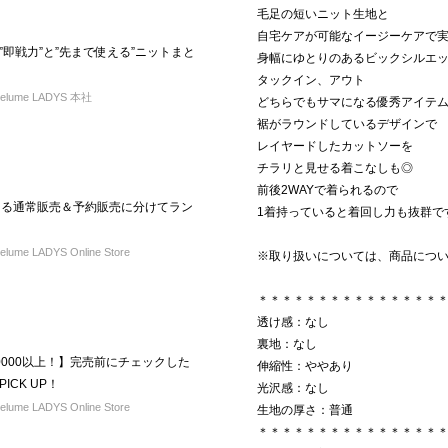
毛足の短いニット生地と
自宅ケアが可能なイージーケアで実
即戦力”と”先まで使える”ニットまと
身幅にゆとりのあるビックシルエ
タックイン、アウト
elume LADYS 本社
どちらでもサマになる優秀アイテ
裾がラウンドしているデザインで
レイヤードしたカットソーを
チラリと見せる着こなしも◎
前後2WAYで着られるので
買える通常販売＆予約販売に分けてラン
1着持っていると着回し力も抜群で
ume LADYS Online Store
※取り扱いについては、商品につ
＊＊＊＊＊＊＊＊＊＊＊＊＊＊＊
透け感：なし
裏地：なし
0000以上！】完売前にチェックした
伸縮性：ややあり
CK UP！
光沢感：なし
ume LADYS Online Store
生地の厚さ：普通
＊＊＊＊＊＊＊＊＊＊＊＊＊＊＊