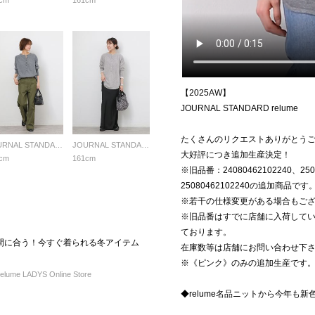
cm
161cm
【2025AW】
JOURNAL STANDARD relume
たくさんのリクエストありがとう
JOURNAL STANDARD relume LADYS
JOURNAL STANDARD relume LADYS
大好評につき追加生産決定！
cm
161cm
※旧品番：24080462102240、2508
25080462102240の追加商品です
※若干の仕様変更がある場合もご
※旧品番はすでに店舗に入荷して
ております。
間に合う！今すぐ着られる冬アイテム
在庫数等は店舗にお問い合わせ下
※《ピンク》のみの追加生産です
ume LADYS Online Store
◆relume名品ニットから今年も新