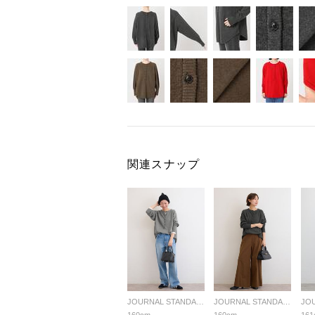
関連スナップ
JOURNAL STANDARD relume LADYS
JOURNAL STANDARD relume LADYS