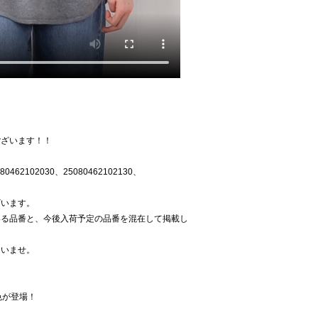
ございます！！
0462102030、25080462102130、
。
ざいます。
いる品番と、今後入荷予定の品番を混在して掲載し
さいませ。
。
色が登場！