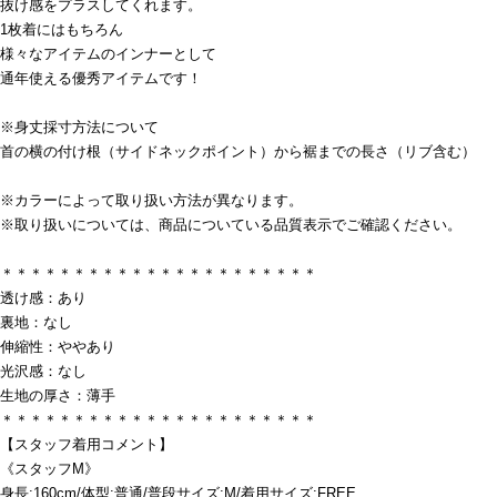
抜け感をプラスしてくれます。
1枚着にはもちろん
様々なアイテムのインナーとして
通年使える優秀アイテムです！
※身丈採寸方法について
首の横の付け根（サイドネックポイント）から裾までの長さ（リブ含む）
※カラーによって取り扱い方法が異なります。
※取り扱いについては、商品についている品質表示でご確認ください。
＊＊＊＊＊＊＊＊＊＊＊＊＊＊＊＊＊＊＊＊＊＊
透け感：あり
裏地：なし
伸縮性：ややあり
光沢感：なし
生地の厚さ：薄手
＊＊＊＊＊＊＊＊＊＊＊＊＊＊＊＊＊＊＊＊＊＊
【スタッフ着用コメント】
《スタッフM》
身長:160cm/体型:普通/普段サイズ:M/着用サイズ:FREE