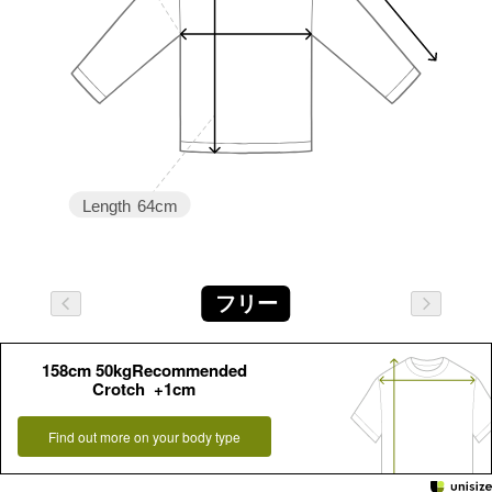
Length
64cm
フリー
158cm 50kgRecommended
Crotch +1cm
Find out more on your body type