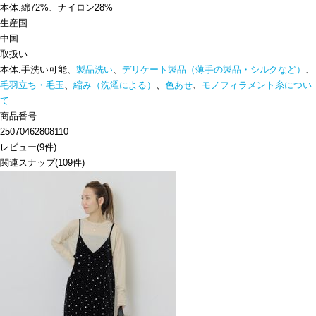
本体:綿72%、ナイロン28%
生産国
中国
取扱い
本体:手洗い可能、
製品洗い
、
デリケート製品（薄手の製品・シルクなど）
、
毛羽立ち・毛玉
、
縮み（洗濯による）
、
色あせ
、
モノフィラメント糸につい
て
商品番号
25070462808110
レビュー
(
9
件)
関連スナップ
(109件)