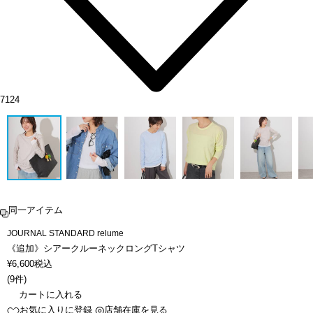
7124
同一アイテム
JOURNAL STANDARD relume
《追加》シアークルーネックロングTシャツ
¥
6,600
税込
(
9件
)
カートに入れる
お気に入りに登録
店舗在庫を見る