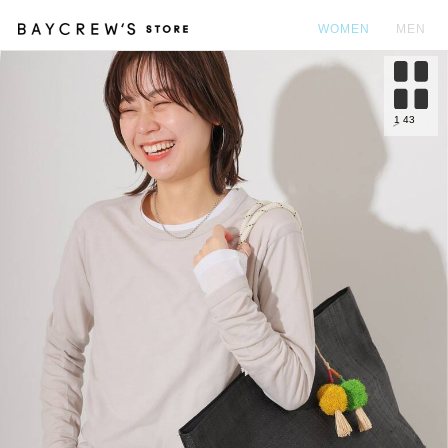
WOMEN
MEN
カ
1
43