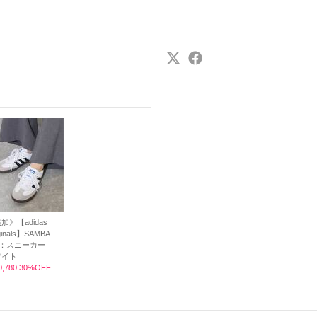
加》【adidas
ginals】SAMBA
G：スニーカー
ワイト
,780 30%OFF