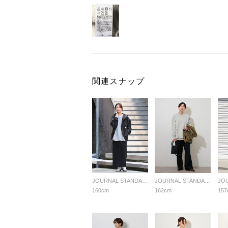
関連スナップ
JOURNAL STANDARD relume LADYS
JOURNAL STANDARD relume LADYS
160cm
162cm
157