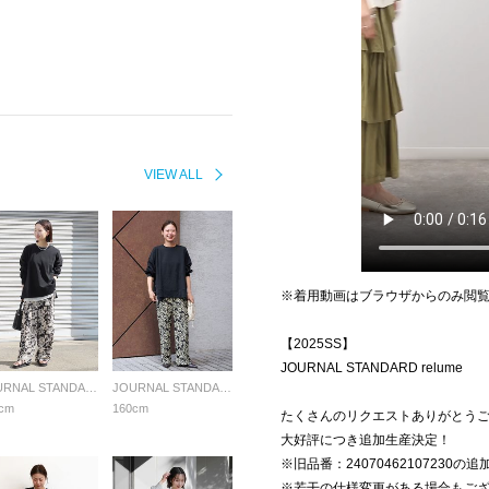
VIEW ALL
※着用動画はブラウザからのみ閲
【2025SS】
JOURNAL STANDARD relume
JOURNAL STANDARD relume LADYS
JOURNAL STANDARD relume LADYS
cm
160cm
たくさんのリクエストありがとう
大好評につき追加生産決定！
※旧品番：24070462107230の
※若干の仕様変更がある場合もご