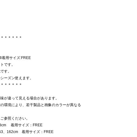
＊＊＊＊＊＊＊
M/着用サイズ:FREE
ットです。
地です。
ルシーズン使えます。
＊＊＊＊＊＊＊
色味が違って見える場合があります。
どの環境により、若干製品と画像のカラーが異なる
をご参照ください。
8cm 着用サイズ：FREE
、162cm 着用サイズ：FREE