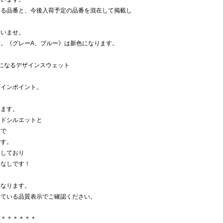
いる品番と、今後入荷予定の品番を混在して掲載し
さいませ。
。《グレーA、ブルー》は新色になります。
になるデザインスウェット
ザインポイント。
けます。
イドシルエットと
ンで
です。
用しており
いなしです！
異なります。
いている品質表示でご確認ください。
＊＊＊＊＊＊＊