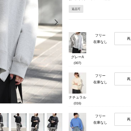
返品可
Next
フリー
再
在庫なし
グレーA
(007)
フリー
再
在庫なし
ナチュラル
(016)
フリー
再
在庫なし