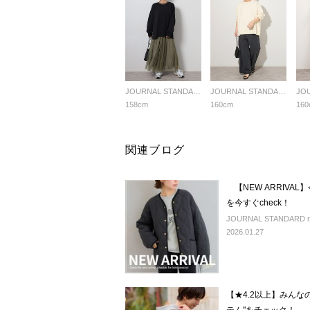
JOURNAL STANDARD relume LADYS
JOURNAL STANDARD relume LADYS
158cm
160cm
160
関連ブログ
【NEW ARRIVA
を今すぐcheck！
JOURNAL STANDARD rel
2026.01.27
【★4.2以上】みんな