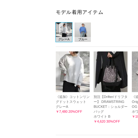
モデル着用アイテム
グレーA
ブルー
《追加》コットンリン
別注【Drifter/ドリフタ
《追
グドットスウェット
ー】 DRAWSTRING
Ori
グレーA
BUCKET：ショルダー
O
￥7,480 20%OFF
バッグ
ホ
ホワイト B
￥10
￥4,620 30%OFF