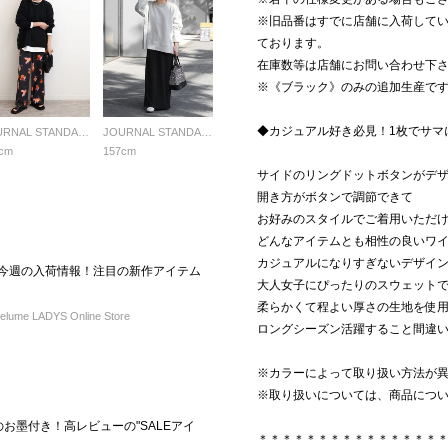
※旧品番はすでに店舗に入荷して
ております。
在庫数等は店舗にお問い合わせ下
※《ブラック》のみの追加生産です
◆カジュアル好き必見！1枚でサマ
JOURNAL STANDARD relume LADYS
JOURNAL STANDARD relume LADYS
cm
157cm
サイドのリングドットボタンがデ
開き方がボタンで調節できて
お好みのスタイルでご着用いただ
どんなアイテムとも相性の良いワ
カジュアルになりすぎないデザイ
L】今週の入荷情報！注目の新作アイテム
大人女子にぴったりのスウェット
柔らかくて程よい厚さの生地を使
ume LADYS Online Store
ロングシーズン活躍すること間違
※カラーによって取り扱い方法が
※取り扱いについては、商品につ
のお墨付き！高レビューの"SALEアイ
＊＊＊＊＊＊＊＊＊＊＊＊＊＊＊