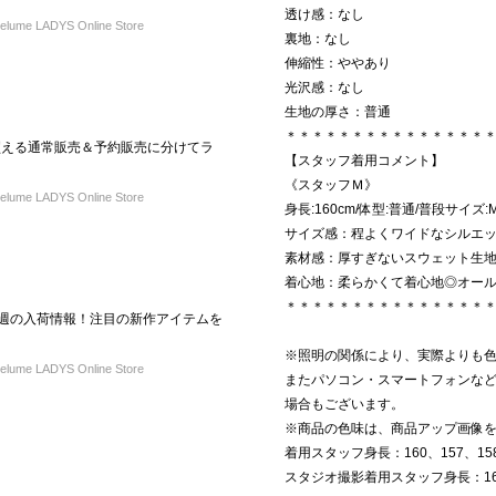
透け感：なし
ume LADYS Online Store
裏地：なし
伸縮性：ややあり
光沢感：なし
生地の厚さ：普通
＊＊＊＊＊＊＊＊＊＊＊＊＊＊＊
ぐ買える通常販売＆予約販売に分けてラ
【スタッフ着用コメント】
《スタッフＭ》
ume LADYS Online Store
身長:160cm/体型:普通/普段サイズ:
サイズ感：程よくワイドなシルエ
素材感：厚すぎないスウェット生
着心地：柔らかくて着心地◎オー
＊＊＊＊＊＊＊＊＊＊＊＊＊＊＊
L】今週の入荷情報！注目の新作アイテムを
※照明の関係により、実際よりも
ume LADYS Online Store
またパソコン・スマートフォンな
場合もございます。
※商品の色味は、商品アップ画像
着用スタッフ身長：160、157、15
スタジオ撮影着用スタッフ身長：163