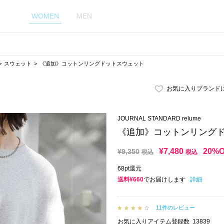
WOMEN
MEN
スウェット
《追加》コットンリングドットスウェット
お気に入りブランド
JOURNAL STANDARD relume
《追加》コットンリング
¥
7,480
20%
¥
9,350
税込
税込
68pt還元
送料¥660
でお届けします
詳細
11件のレビュー
お気に入りアイテム登録数
13839