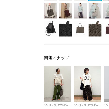
関連スナップ
JOURNAL STANDARD relume LADYS
JOURNAL STANDARD relume LADYS