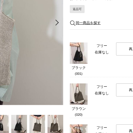
返品可
Next
同一商品を探す
フリー
再
在庫なし
ブラック
(001)
フリー
再
在庫なし
ブラウン
(020)
フリー
再