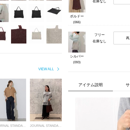
在庫なし
ボルドー
(066)
フリー
再
在庫なし
シルバー
(093)
VIEW ALL
アイテム説明
サ
JOURNAL STANDARD relume LADYS
JOURNAL STANDARD relume LADYS