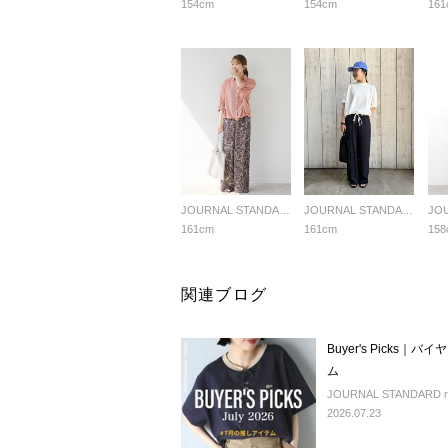
154cm
154cm
161
JOURNAL STANDARD relume LADYS
JOURNAL STANDARD relume LADYS
161cm
161cm
158
関連ブログ
Buyer's Pick
ム
JOURNAL STANDARD rel
2026.07.23