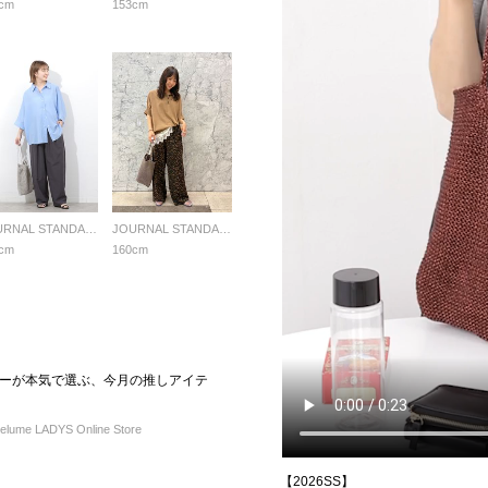
cm
153cm
JOURNAL STANDARD relume LADYS
JOURNAL STANDARD relume LADYS
cm
160cm
s｜バイヤーが本気で選ぶ、今月の推しアイテ
ume LADYS Online Store
【2026SS】