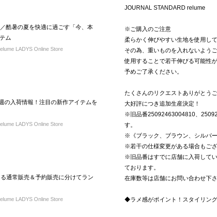
JOURNAL STANDARD relume
！／酷暑の夏を快適に過ごす「今、本
※ご購入のご注意
テム
柔らかく伸びやすい生地を使用し
ume LADYS Online Store
その為、重いものを入れないよう
使用することで若干伸びる可能性
予めご了承ください。
たくさんのリクエストありがとう
L】今週の入荷情報！注目の新作アイテムを
大好評につき追加生産決定！
※旧品番25092463004810、2509
ume LADYS Online Store
す。
※《ブラック、ブラウン、シルバ
※若干の仕様変更がある場合もご
※旧品番はすでに店舗に入荷して
ております。
買える通常販売＆予約販売に分けてラン
在庫数等は店舗にお問い合わせ下
ume LADYS Online Store
◆ラメ感がポイント！スタイリン