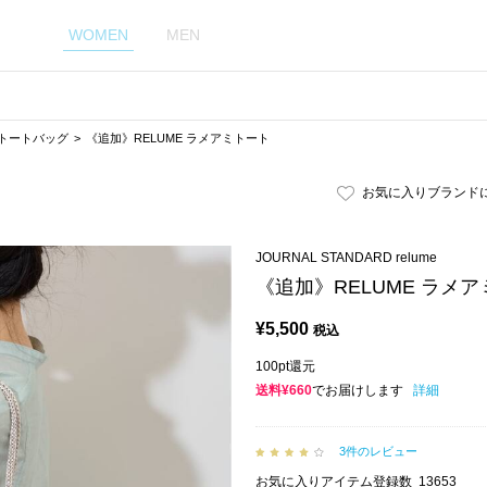
WOMEN
MEN
トートバッグ
《追加》RELUME ラメアミトート
お気に入りブランド
JOURNAL STANDARD relume
《追加》RELUME ラメ
¥
5,500
税込
100pt還元
送料¥660
でお届けします
詳細
3件のレビュー
お気に入りアイテム登録数
13653