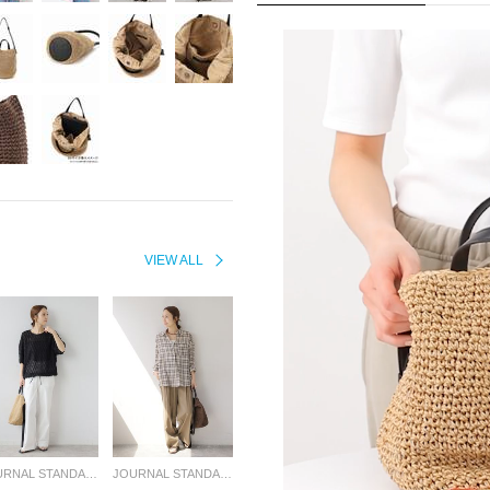
VIEW ALL
JOURNAL STANDARD relume LADYS
JOURNAL STANDARD relume LADYS