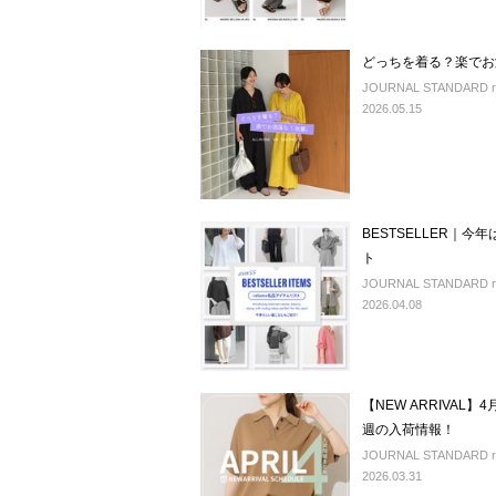
どっちを着る？楽でお
JOURNAL STANDARD r
2026.05.15
BESTSELLER｜
ト
JOURNAL STANDARD rel
2026.04.08
【NEW ARRIVA
週の入荷情報！
JOURNAL STANDARD rel
2026.03.31