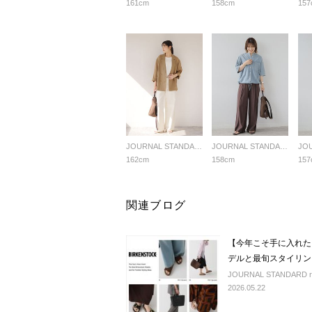
161cm
158cm
157
JOURNAL STANDARD relume LADYS
JOURNAL STANDARD relume LADYS
162cm
158cm
157
関連ブログ
【今年こそ手に入れたい
デルと最旬スタイリン
JOURNAL STANDARD r
2026.05.22