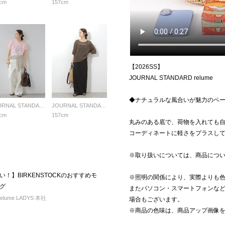
cm
157cm
【2026SS】
JOURNAL STANDARD relume
◆ナチュラルな風合いが魅力のペ
JOURNAL STANDARD relume LADYS
JOURNAL STANDARD relume LADYS
cm
157cm
丸みのある底で、荷物を入れても
コーディネートに軽さをプラスし
※取り扱いについては、商品につ
！】BIRKENSTOCKのおすすめモ
※照明の関係により、実際よりも
グ
またパソコン・スマートフォンな
elume LADYS 本社
場合もございます。
※商品の色味は、商品アップ画像