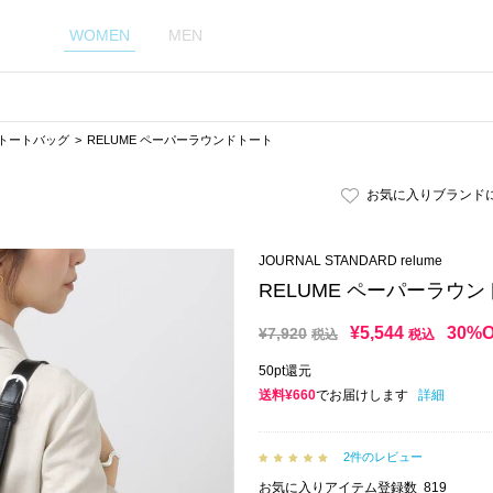
WOMEN
MEN
トートバッグ
RELUME ペーパーラウンドトート
お気に入りブランド
JOURNAL STANDARD relume
RELUME ペーパーラウ
¥
5,544
30%
¥
7,920
税込
税込
50pt還元
送料¥660
でお届けします
詳細
2件のレビュー
お気に入りアイテム登録数
819