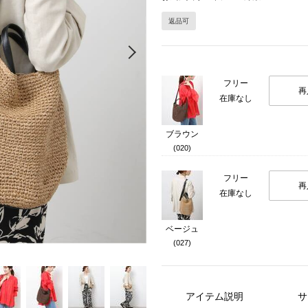
返品可
Next
フリー
再
在庫なし
ブラウン
(020)
フリー
再
在庫なし
ベージュ
(027)
アイテム説明
サ