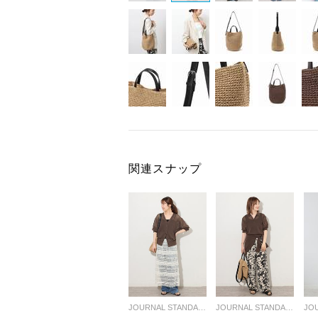
関連スナップ
JOURNAL STANDARD relume LADYS
JOURNAL STANDARD relume LADYS