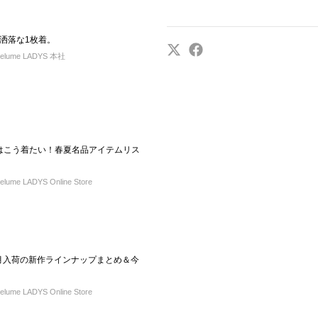
洒落な1枚着。
elume LADYS 本社
今年はこう着たい！春夏名品アイテムリス
ume LADYS Online Store
L】4月入荷の新作ラインナップまとめ＆今
ume LADYS Online Store