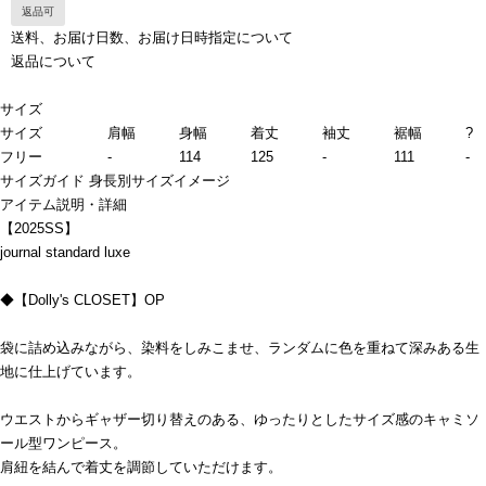
返品可
送料、お届け日数、お届け日時指定について
返品について
サイズ
サイズ
肩幅
身幅
着丈
袖丈
裾幅
?
フリー
-
114
125
-
111
-
サイズガイド
身長別サイズイメージ
アイテム説明・詳細
【2025SS】
journal standard luxe
◆【Dolly's CLOSET】OP
袋に詰め込みながら、染料をしみこませ、ランダムに色を重ねて深みある生
地に仕上げています。
ウエストからギャザー切り替えのある、ゆったりとしたサイズ感のキャミソ
ール型ワンピース。
肩紐を結んで着丈を調節していただけます。