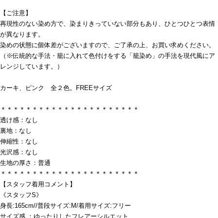
【ご注意】
再現性のない染め方で、染まりきっていない部分もあり、ひとつひとつ表情
が異なります。
染めの状態に個体差がございますので、ご了承の上、お買い求めください。
（※伝統的な手法・籠に入れて色付けをする「籠染め」の手法を現代風にア
レンジしています。）
カーキ、ピンク 全２色。FREEサイズ
＊＊＊＊＊＊＊＊＊＊＊＊＊＊＊＊＊＊＊＊＊＊
透け感：なし
裏地：なし
伸縮性：なし
光沢感：なし
生地の厚さ：普通
＊＊＊＊＊＊＊＊＊＊＊＊＊＊＊＊＊＊＊＊＊＊
【スタッフ着用コメント】
《スタッフS》
身長:165cm//普段サイズ:M/着用サイズ:フリー
サイズ感 ：ゆったりしたフレアーシルエット