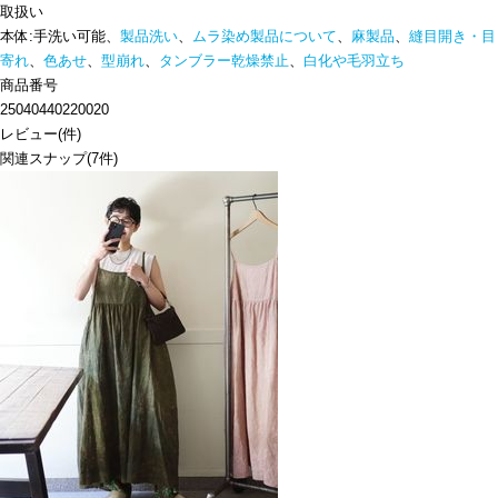
取扱い
本体:手洗い可能、
製品洗い
、
ムラ染め製品について
、
麻製品
、
縫目開き・目
寄れ
、
色あせ
、
型崩れ
、
タンブラー乾燥禁止
、
白化や毛羽立ち
商品番号
25040440220020
レビュー
(
件)
関連スナップ
(7件)