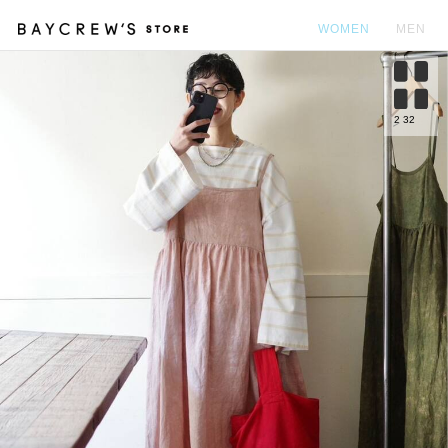
WOMEN
MEN
カ
2
32