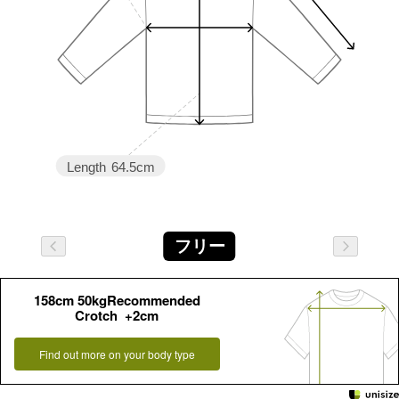
Length
64.5cm
フリー
158cm 50kgRecommended
Crotch +2cm
Find out more on your body type