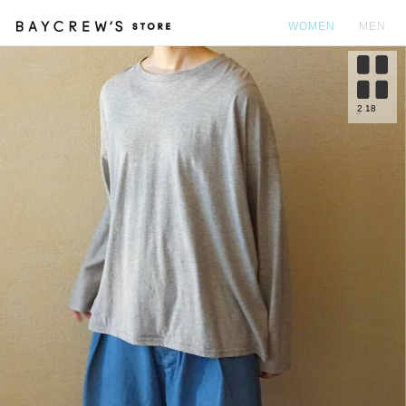
WOMEN
MEN
カ
2
18