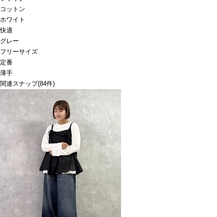
コットン
ホワイト
快適
グレー
フリーサイズ
定番
薄手
関連スナップ
(84件)