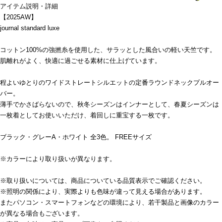
アイテム説明・詳細
【2025AW】
journal standard luxe
コットン100%の強撚糸を使用した、サラッとした風合いの軽い天竺です。
肌離れがよく、快適に過ごせる素材に仕上げています。
程よいゆとりのワイドストレートシルエットの定番ラウンドネックプルオー
バー。
薄手でかさばらないので、秋冬シーズンはインナーとして、春夏シーズンは
一枚着としてお使いいただけ、着回しに重宝する一枚です。
ブラック・グレーA・ホワイト 全3色。 FREEサイズ
※カラーにより取り扱いが異なります。
※取り扱いについては、商品についている品質表示でご確認ください。
※照明の関係により、実際よりも色味が違って見える場合があります。
またパソコン・スマートフォンなどの環境により、若干製品と画像のカラー
が異なる場合もございます。