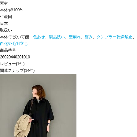
素材
本体:綿100%
生産国
日本
取扱い
本体:手洗い可能、
色あせ
、
製品洗い
、
型崩れ
、
縮み
、
タンブラー乾燥禁止
、
白化や毛羽立ち
商品番号
26020440201010
レビュー
(
1
件)
関連スナップ
(14件)