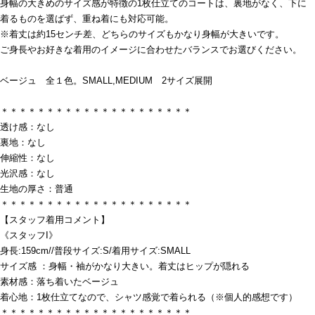
身幅の大きめのサイズ感が特徴の1枚仕立てのコートは、裏地がなく、下に
着るものを選ばず、重ね着にも対応可能。
※着丈は約15センチ差、どちらのサイズもかなり身幅が大きいです。
ご身長やお好きな着用のイメージに合わせたバランスでお選びください。
ベージュ 全１色。SMALL,MEDIUM 2サイズ展開
＊＊＊＊＊＊＊＊＊＊＊＊＊＊＊＊＊＊＊＊＊
透け感：なし
裏地：なし
伸縮性：なし
光沢感：なし
生地の厚さ：普通
＊＊＊＊＊＊＊＊＊＊＊＊＊＊＊＊＊＊＊＊＊
【スタッフ着用コメント】
《スタッフI》
身長:159cm//普段サイズ:S/着用サイズ:SMALL
サイズ感 ：身幅・袖がかなり大きい。着丈はヒップが隠れる
素材感：落ち着いたベージュ
着心地：1枚仕立てなので、シャツ感覚で着られる（※個人的感想です）
＊＊＊＊＊＊＊＊＊＊＊＊＊＊＊＊＊＊＊＊＊