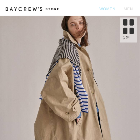
WOMEN
MEN
カ
1
34