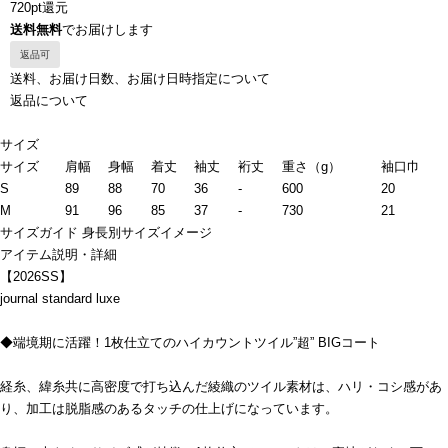
720pt還元
送料無料
でお届けします
返品可
送料、お届け日数、お届け日時指定について
返品について
サイズ
サイズ
肩幅
身幅
着丈
袖丈
裄丈
重さ（g）
袖口巾
S
89
88
70
36
-
600
20
M
91
96
85
37
-
730
21
サイズガイド
身長別サイズイメージ
アイテム説明・詳細
【2026SS】
journal standard luxe
◆端境期に活躍！1枚仕立てのハイカウントツイル”超” BIGコート
経糸、緯糸共に高密度で打ち込んだ綾織のツイル素材は、ハリ・コシ感があ
り、加工は脱脂感のあるタッチの仕上げになっています。