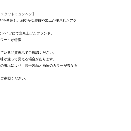
 ワークスタットミュンヘン】
などを使用し、細やかな装飾や加工が施されたアク
年にドイツにて立ち上げたブランド。
トワークが特徴。
いている品質表示でご確認ください。
色味が違って見える場合があります。
どの環境により、若干製品と画像のカラーが異なる
をご参照ください。