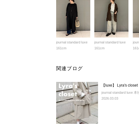
journal standard luxe
journal standard luxe
jour
161cm
161cm
161
関連ブログ
【luxe】 Lyra's closet
journal standard luxe 本
2026.03.03