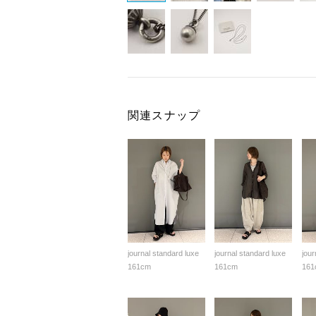
関連スナップ
journal standard luxe
journal standard luxe
jour
161cm
161cm
161