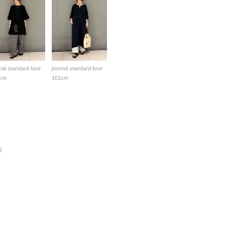
nal standard luxe
journal standard luxe
cm
161cm
社