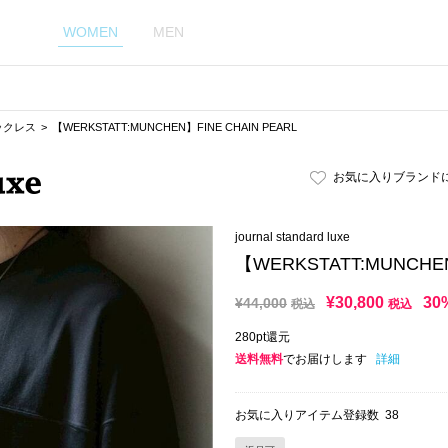
WOMEN
MEN
ックレス
【WERKSTATT:MUNCHEN】FINE CHAIN PEARL
お気に入りブランド
journal standard luxe
【WERKSTATT:MUNCHEN
¥
30,800
30
¥
44,000
税込
税込
280pt還元
送料無料
でお届けします
詳細
お気に入りアイテム登録数
38