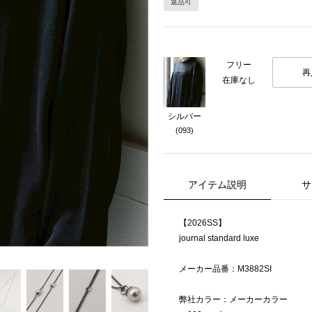
返品可
Next
フリー
再
在庫なし
シルバー
(093)
アイテム説明
サ
【2026SS】
journal standard luxe
メーカー品番：M3882SI
弊社カラー：メーカーカラー