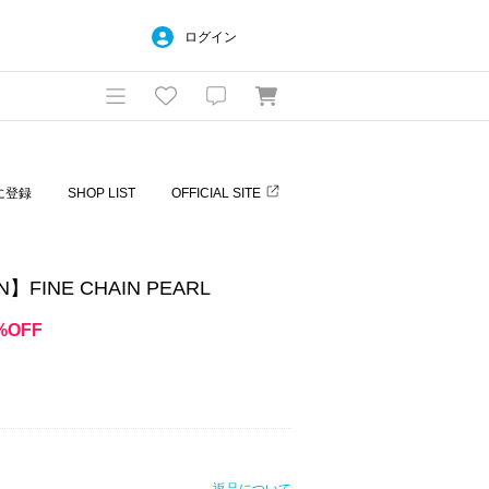
ログイン
に登録
SHOP LIST
OFFICIAL SITE
】FINE CHAIN PEARL
%OFF