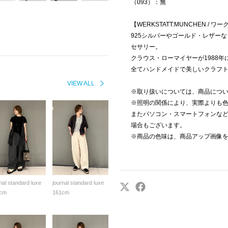
（093）：無
【WERKSTATT:MUNCHEN /
925シルバーやゴールド・レザー
セサリー。
クラウス・ローマイヤーが1988
全てハンドメイドで美しいクラフ
VIEW ALL
※取り扱いについては、商品につ
※照明の関係により、実際よりも
またパソコン・スマートフォンな
場合もございます。
※商品の色味は、商品アップ画像
nal standard luxe
journal standard luxe
cm
161cm