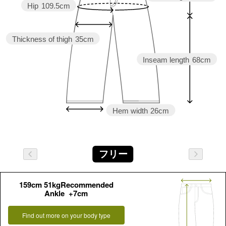
Hip
109.5cm
Thickness of thigh
35cm
Inseam length
68cm
Hem width
26cm
フリー
159cm 51kgRecommended
Ankle +7cm
Find out more on your body type