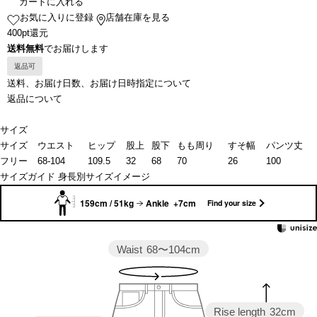
カートに入れる
お気に入りに登録
店舗在庫を見る
400pt還元
送料無料
でお届けします
返品可
送料、お届け日数、お届け日時指定について
返品について
サイズ
サイズ
ウエスト
ヒップ
股上
股下
もも周り
すそ幅
パンツ丈
フリー
68-104
109.5
32
68
70
26
100
サイズガイド
身長別サイズイメージ
159cm / 51kg
Ankle +7cm
Find your size
Waist
68〜104cm
Rise length
32cm