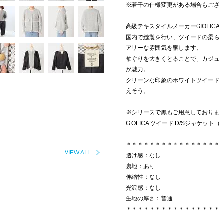
※若干の仕様変更がある場合もご
高級テキスタイルメーカーGIOLI
国内で縫製を行い、ツイードの柔
アリーな雰囲気を醸します。
袖ぐりを大きくとることで、カジ
が魅力。
クリーンな印象のホワイトツイー
えそう。
※シリーズで黒もご用意しており
GIOLICA ツイード D/Sジャケット（
＊＊＊＊＊＊＊＊＊＊＊＊＊＊＊
VIEW ALL
透け感：なし
裏地：あり
伸縮性：なし
光沢感：なし
生地の厚さ：普通
＊＊＊＊＊＊＊＊＊＊＊＊＊＊＊