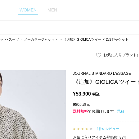
WOMEN
MEN
ット･スーツ
ノーカラージャケット
《追加》GIOLICA ツイード D/Sジャケット
お気に入りブランド
JOURNAL STANDARD L'ESSAGE
《追加》GIOLICA ツイー
¥
53,900
税込
980pt還元
送料無料
でお届けします
詳細
1件のレビュー
お気に入りアイテム登録数
874