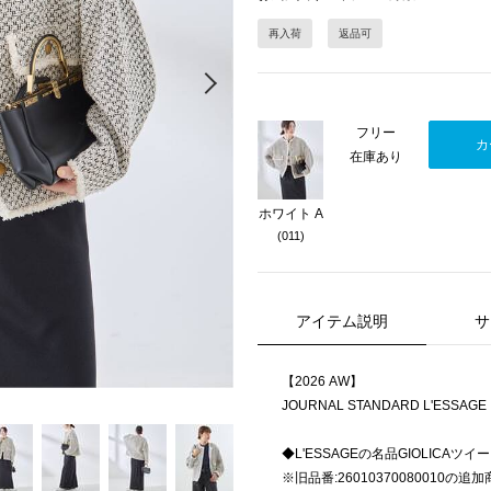
再入荷
返品可
Next
フリー
カ
在庫あり
ホワイト A
(011)
アイテム説明
サ
【2026 AW】
JOURNAL STANDARD L'ESSAGE
◆L'ESSAGEの名品GIOLIC
※旧品番:26010370080010の追