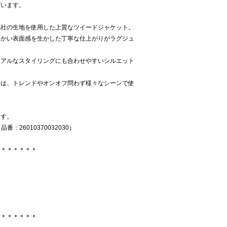
ざいます。
CA社の生地を使用した上質なツイードジャケット。
らかい表面感を生かした丁寧な仕上がりがラグジュ
ュアルなスタイリングにも合わせやすいシルエット
ドは、トレンドやオンオフ問わず様々なシーンで使
ます。
品番：26010370032030）
＊＊＊＊＊＊＊
＊＊＊＊＊＊＊