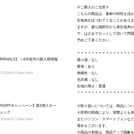
※ご購入のご注意※
こちらの商品は、素材の特性を活
生地糸がほつれてくることがあり
ますが、裁ち端部分から身生地糸
で、はさみでカットして頂いて問
予めご了承ください。
＊＊＊＊＊＊＊＊＊＊＊＊＊＊＊
 ARRIVALS】 ＼8月前半の新入荷情報
透け感：なし
裏地：あり
ESSAGE Online Store
伸縮性：なし
光沢感：なし
生地の厚さ：普通
＊＊＊＊＊＊＊＊＊＊＊＊＊＊＊
約10%OFFキャンペーン】第2弾スター
※取り扱いについては、商品につ
ェック
※照明の関係により、実際よりも
またパソコン・スマートフォンな
ESSAGE Online Store
場合もございます。
※商品の色味は、商品アップ画像