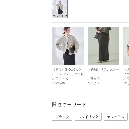
ホワイト A
《追加》GIOLICA ツ
《追加》サテンスカー
《追
イード D/Sジャケット
ト
ピ
ホワイト A
ブラック
ホ
￥53,900
￥23,100
￥8,
関連キーワード
ブラック
スタイリング
カジュアル