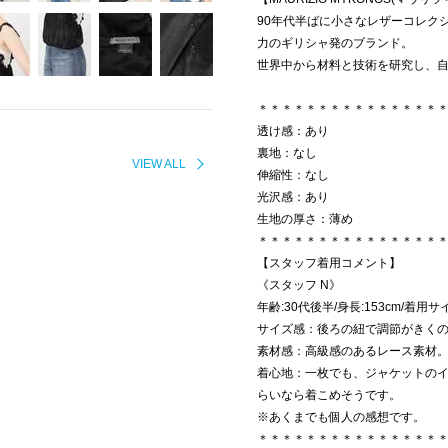
90年代半ばに小さなレザーコレク
力のギリシャ発のブランド。
世界中から材料と技術を研究し、
＊＊＊＊＊＊＊＊＊＊＊＊＊＊＊
透け感：あり
裏地：なし
VIEW ALL
伸縮性：なし
光沢感：あり
生地の厚さ：薄め
＊＊＊＊＊＊＊＊＊＊＊＊＊＊＊
【スタッフ着用コメント】
《スタッフ N》
年齢:30代後半/身長:153cm/着用サ
サイズ感：後ろの紐で調節がきく
素材感：高級感のあるレース素材
着心地：一枚でも、ジャケットの
らいなら着こめそうです。
※あくまでも個人の感想です。
＊＊＊＊＊＊＊＊＊＊＊＊＊＊＊