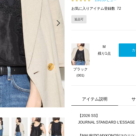
1件のレビュー
お気に入りアイテム登録数
72
返品可
Next
M
カ
残り1点
ブラック
(001)
アイテム説明
サ
【2026 SS】
JOURNAL STANDARD L'ESSAGE
【MAURIZIO MYKONOS(マウリ