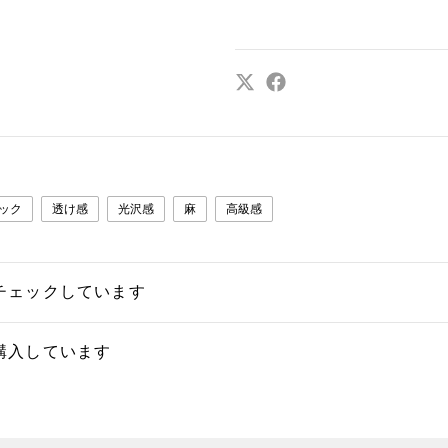
ック
透け感
光沢感
麻
高級感
チェックしています
購入しています