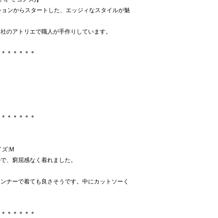
ションからスタートした、エッジィなスタイルが魅
自社のアトリエで職人が手作りしています。
＊＊＊＊＊＊＊
＊＊＊＊＊＊＊
イズ:M
ので、窮屈感なく着れました。
。
インナーで着ても良さそうです。中にカットソーく
＊＊＊＊＊＊＊