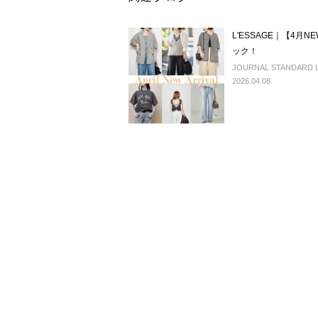
L'ESSAGE｜【4月N
ック！
JOURNAL STANDARD L'
2026.04.08