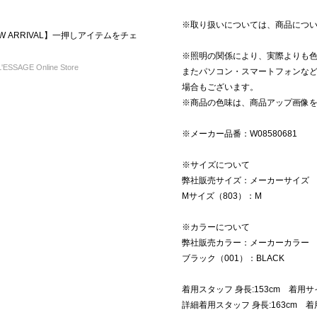
※取り扱いについては、商品につ
EW ARRIVAL】一押しアイテムをチェ
※照明の関係により、実際よりも
ESSAGE Online Store
またパソコン・スマートフォンな
場合もございます。
※商品の色味は、商品アップ画像
※メーカー品番：W08580681
※サイズについて
弊社販売サイズ：メーカーサイズ
Mサイズ（803）：M
※カラーについて
弊社販売カラー：メーカーカラー
ブラック（001）：BLACK
着用スタッフ 身長:153cm 着用
詳細着用スタッフ 身長:163cm 