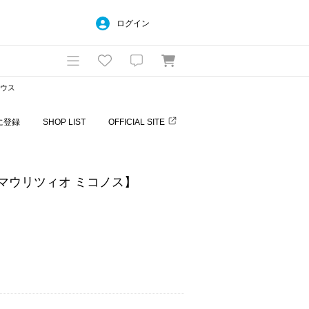
ログイン
ラウス
に登録
SHOP LIST
OFFICIAL SITE
OS/マウリツィオ ミコノス】