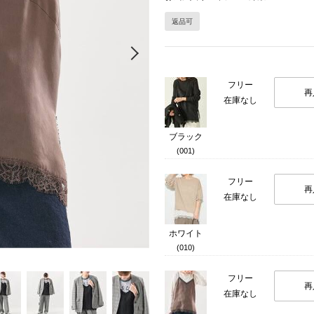
返品可
Next
フリー
再
在庫なし
ブラック
(001)
フリー
再
在庫なし
ホワイト
(010)
フリー
再
在庫なし