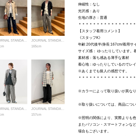
伸縮性：なし
光沢感：あり
生地の厚さ：普通
＊＊＊＊＊＊＊＊＊＊＊＊＊＊＊
【スタッフ着用コメント】
《スタッフK》
JOURNAL STANDARD L'ESSAGE
JOURNAL STANDARD L'ESSAGE
年齢:20代後半/身長:167cm/着用サイ
cm
165cm
サイズ感： ゆったりしています。
素材感：落ち感ある薄手な素材
着心地：ゆったりしているのでレ
※あくまでも個人の感想です。
＊＊＊＊＊＊＊＊＊＊＊＊＊＊＊
※カラーによって取り扱いが異な
※取り扱いについては、商品につ
JOURNAL STANDARD L'ESSAGE
JOURNAL STANDARD L'ESSAGE
cm
157cm
※照明の関係により、実際よりも
またパソコン・スマートフォンな
場合もございます。