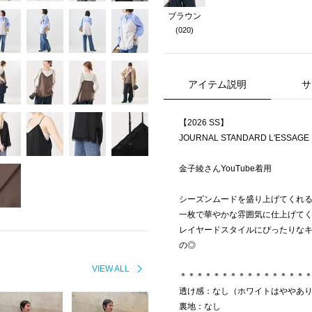
ブラウン
(020)
アイテム説明
サ
【2026 SS】
JOURNAL STANDARD L'ESSAGE
金子綾さんYouTube着用
シーズンムードを盛り上げてくれ
一枚で華やかな雰囲気に仕上げて
レイヤードスタイルにぴったりな
の◎
VIEW ALL
＊＊＊＊＊＊＊＊＊＊＊＊＊＊＊
透け感：なし（ホワイトはややあ
裏地：なし