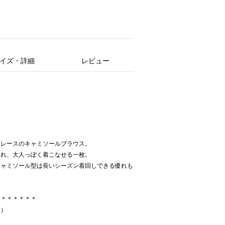
イズ・詳細
レビュー
るレースのキャミソールブラウス。
くれ、大人っぽく着こなせる一枚。
キャミソール型は長いシーズン着回しできる優れも
＊＊＊＊＊＊＊
り）