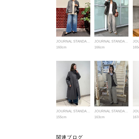
JOURNAL STANDARD L'ESSAGE
JOURNAL STANDARD L'ESSAGE
160cm
166cm
165
JOURNAL STANDARD L'ESSAGE
JOURNAL STANDARD L'ESSAGE
155cm
163cm
167
関連ブログ