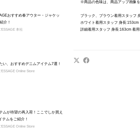
※商品の色味は、商品アップ画像
SSAGEおすすめ春アウター・ジャケッ
ブラック、ブラウン着用スタッフ 身長
紹介！
ホワイト着用スタッフ 身長:153cm
詳細着用スタッフ 身長:163cm 着用
L'ESSAGE 本社
春着たい、おすすめデニムアイテム7選！
ESSAGE Online Store
アイテムが待望の再入荷！ここでしか買え
アイテムをご紹介！
ESSAGE Online Store