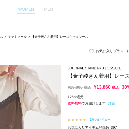
WOMEN
MEN
ス
キャミソール
【金子綾さん着用】レースキャミソール
お気に入りブランド
JOURNAL STANDARD L'ESSAGE
【金子綾さん着用】レー
¥
13,860
30
¥
19,800
税込
税込
126pt還元
送料無料
でお届けします
詳細
1件のレビュー
お気に入りアイテム登録数
397