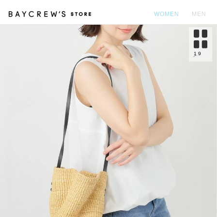
WOMEN
MEN
カ
1
9