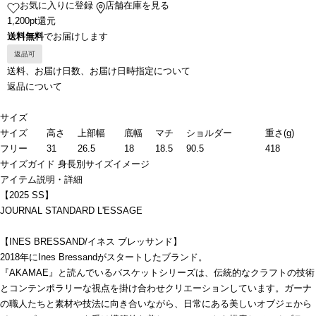
お気に入りに登録
店舗在庫を見る
1,200pt還元
送料無料
でお届けします
返品可
送料、お届け日数、お届け日時指定について
返品について
サイズ
サイズ
高さ
上部幅
底幅
マチ
ショルダー
重さ(g)
フリー
31
26.5
18
18.5
90.5
418
サイズガイド
身長別サイズイメージ
アイテム説明・詳細
【2025 SS】
JOURNAL STANDARD L'ESSAGE
【INES BRESSAND/イネス ブレッサンド】
2018年にInes Bressandがスタートしたブランド。
『AKAMAE』と読んでいるバスケットシリーズは、伝統的なクラフトの技術
とコンテンポラリーな視点を掛け合わせクリエーションしています。ガーナ
の職人たちと素材や技法に向き合いながら、日常にある美しいオブジェから