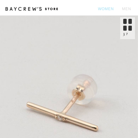
WOMEN
MEN
カ
1
7