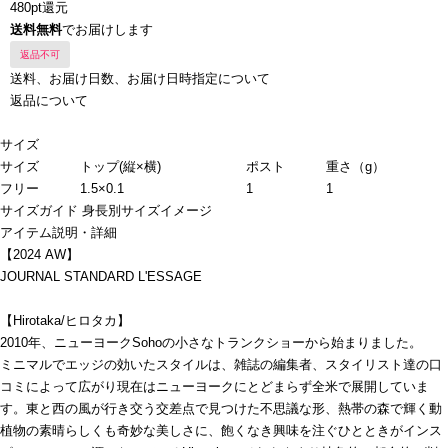
480pt還元
送料無料
でお届けします
返品不可
送料、お届け日数、お届け日時指定について
返品について
サイズ
サイズ
トップ(縦×横)
ポスト
重さ（g）
フリー
1.5×0.1
1
1
サイズガイド
身長別サイズイメージ
アイテム説明・詳細
【2024 AW】
JOURNAL STANDARD L'ESSAGE
【Hirotaka/ヒロタカ】
2010年、ニューヨークSohoの小さなトランクショーから始まりました。
ミニマルでエッジの効いたスタイルは、雑誌の編集者、スタイリスト達の口
コミによって広がり現在はニューヨークにとどまらず全米で展開していま
す。東と西の風が行き交う交差点で見つけた不思議な形、熱帯の森で輝く動
植物の素晴らしくも奇妙な美しさに、飽くなき興味を注ぐひとときがインス