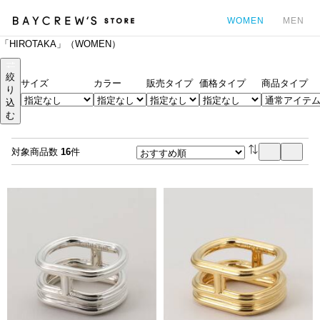
WOMEN
MEN
「HIROTAKA」（WOMEN）
カ
絞
サイズ
カラー
販売タイプ
価格タイプ
商品タイプ
り
込
む
対象商品数
16
件