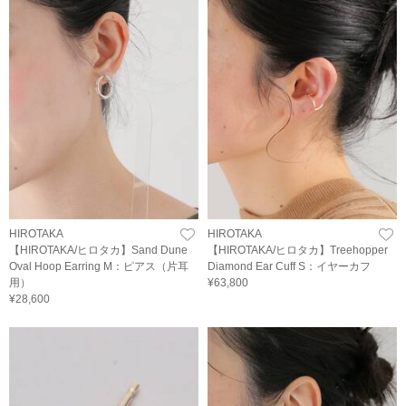
HIROTAKA
HIROTAKA
【HIROTAKA/ヒロタカ】Sand Dune
【HIROTAKA/ヒロタカ】Treehopper
Oval Hoop Earring M：ピアス（片耳
Diamond Ear Cuff S：イヤーカフ
用）
¥63,800
¥28,600