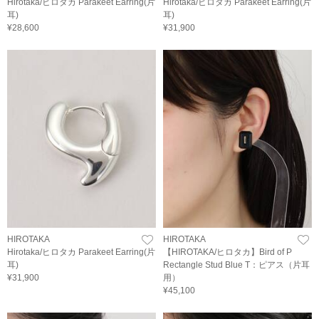
Hirotaka/ヒロタカ Parakeet Earring(片
Hirotaka/ヒロタカ Parakeet Earring(片
耳)
耳)
¥28,600
¥31,900
HIROTAKA
HIROTAKA
Hirotaka/ヒロタカ Parakeet Earring(片
【HIROTAKA/ヒロタカ】Bird of P
耳)
Rectangle Stud Blue T：ピアス（片耳
¥31,900
用）
¥45,100