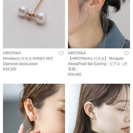
HIROTAKA
HIROTAKA
Hirotaka/ヒロタカ HONEY ANT
【HIROTAKA/ヒロタカ】 Mosquito
Diamond akoya pearl
AkoyaPearl Bar Earring：ピアス（片
¥34,100
耳用）
¥26,400