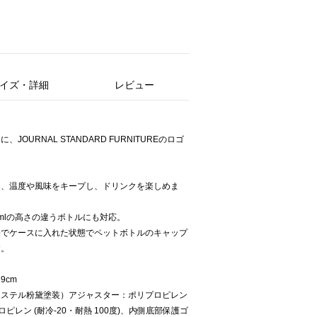
イズ・詳細
レビュー
。
OURNAL STANDARD FURNITUREのロゴ
り、温度や風味をキープし、ドリンクを楽しめま
0mlの高さの違うボトルにも対応。
果でケースに入れた状態でペットボトルのキャップ
す。
9cm
エステル粉黛塗装）アジャスター：ポリプロピレン
ピレン (耐冷-20・耐熱 100度)、内側底部保護ゴ