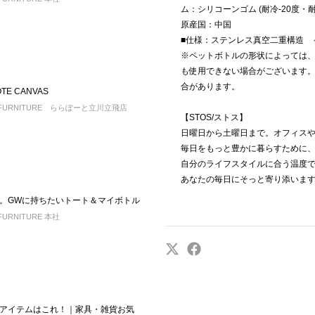
ム：シリコーンゴム (耐冷-20度・耐
原産国：中国
■仕様：ステンレス真空二重構造 ～
※ペットボトルの形状によっては、60
も使用できない場合がございます
合があります。
Oボトル &JSF TOTE CANVAS
RD FURNITURE ららぽーと立川立飛店
【STOS/ストス】
日曜日から土曜日まで。オフィス
毎日をもっと豊かに暮らすために
自分のライフスタイルに合う温度
あなたの毎日にそっと寄り添いま
。GWに持ちたいトート＆マイボトル
FURNITURE 本社
アイテムはこれ！｜家具・雑貨お気