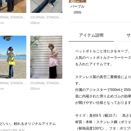
パープル
(050)
JOURNAL STANDARD FURNITURE
JOURNAL STANDARD FURNITURE
cm
158cm
アイテム説明
サ
ペットボトルごと冷たさをキープ
人気のペットボトルクーラーケースに、J
を入れたアイテムです。
ステンレス製の真空二重構造によ
JOURNAL STANDARD FURNITURE
JOURNAL STANDARD FURNITURE
す。
cm
150cm
付属のアジャスターで500mlと35
底に内蔵された滑り止めゴムの効
が開けやすい仕様となっておりま
サイズ：直径8.5（幅10.7） 高さ1
材質：本体：ステンレス鋼（ポリ
どいい。頼れるオリジナルアイテム
（耐熱温度100℃）、フタ：ポリプロ
FURNITURE 本社