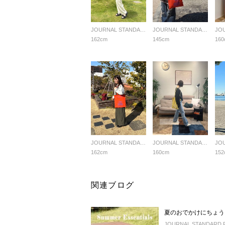
JOURNAL STANDARD FURNITURE
JOURNAL STANDARD FURNITURE
162cm
145cm
160
JOURNAL STANDARD FURNITURE
JOURNAL STANDARD FURNITURE
162cm
160cm
152
関連ブログ
夏のおでかけにちょう
JOURNAL STANDARD 