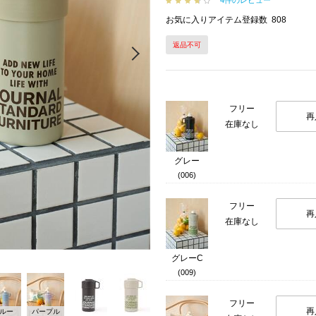
4件のレビュー
お気に入りアイテム登録数
808
返品不可
Next
フリー
再
在庫なし
グレー
(006)
フリー
再
在庫なし
グレーC
(009)
フリー
再
ルー
パープル