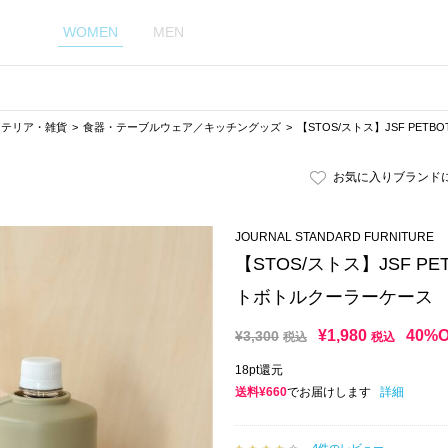
WOMEN
MEN
ンテリア・雑貨
食器・テーブルウェア／キッチングッズ
【STOS/ストス】JSF PETB
お気に入りブランド
JOURNAL STANDARD FURNITURE
【STOS/ストス】JSF PET
トボトルクーラーケース
¥
1,980
40%
¥
3,300
税込
税込
18pt還元
送料¥660
でお届けします
詳細