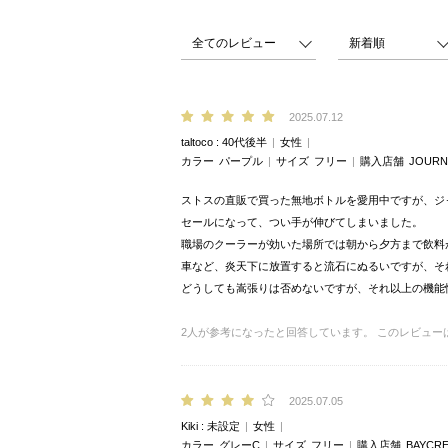
2025.07.12
taltoco
40代後半
女性
カラー
パープル
サイズ
フリー
購入店舗
JOURN
ストスの直販で買った無地ボトルを愛用中ですが、ジ
セールになって、つい手が伸びてしまいました。
職場のクーラーが効いた場所では朝から夕方まで飲料
車など、炎天下に放置すると流石にぬるいですが、それ
どうしても嵩張りは否めないですが、それ以上の機能
2
人が参考になったと回答しています。
このレビュー
2025.07.05
Kiki
未設定
女性
カラー
グレーC
サイズ
フリー
購入店舗
BAYCRE