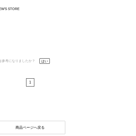
EW’S STORE
は参考になりましたか？
はい
1
商品ページへ戻る