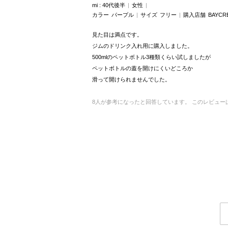
mi
40代後半
女性
カラー
パープル
サイズ
フリー
購入店舗
BAYCR
見た目は満点です。
ジムのドリンク入れ用に購入しました。
500mlのペットボトル3種類くらい試しましたが
ペットボトルの蓋を開けにくいどころか
滑って開けられませんでした。
8
人が参考になったと回答しています。
このレビュー