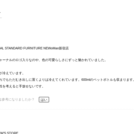
AL STANDARD FURNITURE NEWoMan新宿店
ャーナルのロゴ入りなのや、色の可愛らしさにずっと魅かれていました。
が冷えています。
でもただむき出しに置くよりは冷えてくれています。600mlのペットボトルも収まります
性を考えると手放せないです。
は参考になりましたか？
はい
W’S STORE