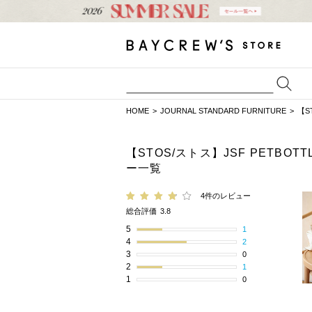
HOME
JOURNAL STANDARD FURNITURE
【S
【STOS/ストス】JSF PETBO
ー一覧
4件のレビュー
総合評価
3.8
5
1
4
2
3
0
2
1
1
0