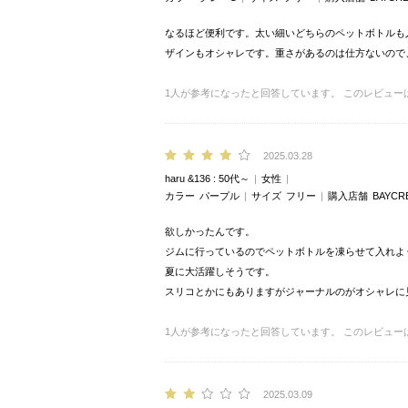
なるほど便利です。太い細いどちらのペットボトルも
ザインもオシャレです。重さがあるのは仕方ないので、
1
人が参考になったと回答しています。
このレビュー
2025.03.28
haru &136
50代～
女性
カラー
パープル
サイズ
フリー
購入店舗
BAYCR
欲しかったんです。
ジムに行っているのでペットボトルを凍らせて入れよ
夏に大活躍しそうです。
スリコとかにもありますがジャーナルのがオシャレに
1
人が参考になったと回答しています。
このレビュー
2025.03.09