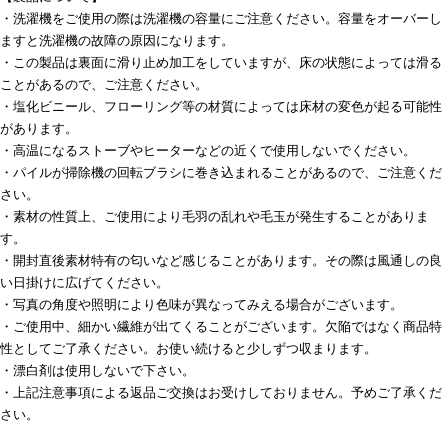
・洗濯機をご使用の際は洗濯機の容量にご注意ください。容量をオーバーし
ますと洗濯機の故障の原因になります。
・この製品は裏面に滑り止め加工をしていますが、床の状態によっては滑る
ことがあるので、ご注意ください。
・塩化ビニール、フローリング等の材質によっては床材の変色が起る可能性
があります。
・高温になるストーブやヒーターなどの近くで使用しないでください。
・パイルが掃除機の回転ブラシに巻き込まれることがあるので、ご注意くだ
さい。
・素材の性質上、ご使用により毛羽の乱れや毛玉が発生することがありま
す。
・開封直後素材特有の匂いなど感じることがあります。その際は風通しの良
い日掛けに広げてください。
・写真の角度や照明により色味が異なってみえる場合がございます。
・ご使用中、細かい繊維が出てくることがございます。欠陥ではなく商品特
性としてご了承ください。お使い続けると少しずつ収まります。
・漂白剤は使用しないで下さい。
・上記注意事項による返品ご交換はお受けしておりません。予めご了承くだ
さい。