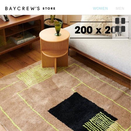
WOMEN
MEN
カ
1
13