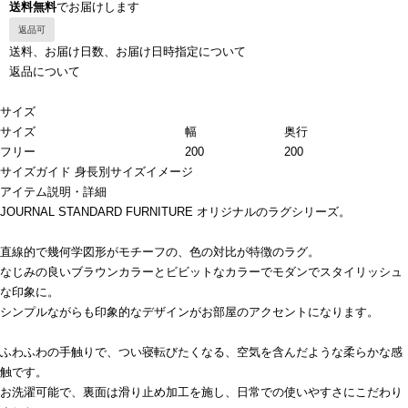
送料無料
でお届けします
返品可
送料、お届け日数、お届け日時指定について
返品について
サイズ
サイズ
幅
奥行
フリー
200
200
サイズガイド
身長別サイズイメージ
アイテム説明・詳細
JOURNAL STANDARD FURNITURE オリジナルのラグシリーズ。
直線的で幾何学図形がモチーフの、色の対比が特徴のラグ。
なじみの良いブラウンカラーとビビットなカラーでモダンでスタイリッシュ
な印象に。
シンプルながらも印象的なデザインがお部屋のアクセントになります。
ふわふわの手触りで、つい寝転びたくなる、空気を含んだような柔らかな感
触です。
お洗濯可能で、裏面は滑り止め加工を施し、日常での使いやすさにこだわり