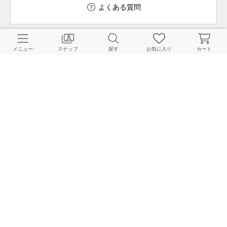
よくある質問
メニュー
スナップ
探す
お気に入り
カート
ご利用ガイド
店舗検索
採用情報
お客様対応方針
利用規約
企業情報
個人情報保護方針
特定商取引法に基づく表記
FOLLOW US