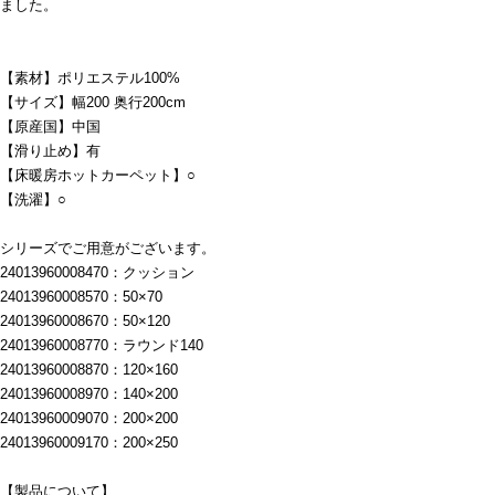
ました。
【素材】ポリエステル100%
【サイズ】幅200 奥行200cm
【原産国】中国
【滑り止め】有
【床暖房ホットカーペット】○
【洗濯】○
シリーズでご用意がございます。
24013960008470：クッション
24013960008570：50×70
24013960008670：50×120
24013960008770：ラウンド140
24013960008870：120×160
24013960008970：140×200
24013960009070：200×200
24013960009170：200×250
【製品について】