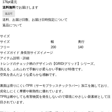
176pt還元
送料無料
でお届けします
返品可
送料、お届け日数、お届け日時指定について
返品について
サイズ
サイズ
幅
奥行
フリー
200
140
サイズガイド
身長別サイズイメージ
アイテム説明・詳細
トレンドのチェック柄のデザインの【GRID/グリッド】シリーズ。
洗える、ふわふわで手触りが柔らかい手触りが特徴です。
空気を含んだような柔らかな感触です。
裏面は滑りにくいTPR（サーモプラッスチックラバー）加工を施しており、
劣化しにくく摩擦や耐熱性に優れています。
TPRは燃やしても有害物質を発生しないので環境にやさしい新素材として注
目されています。