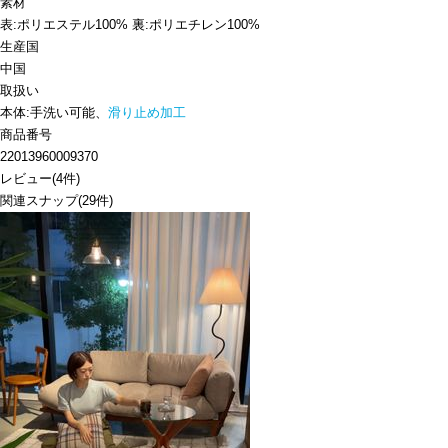
素材
表:ポリエステル100% 裏:ポリエチレン100%
生産国
中国
取扱い
本体:手洗い可能、
滑り止め加工
商品番号
22013960009370
レビュー
(
4
件)
関連スナップ
(29件)