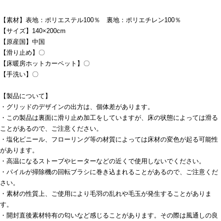
【素材】表地：ポリエステル100％ 裏地：ポリエチレン100％
【サイズ】140×200cm
【原産国】中国
【滑り止め】〇
【床暖房ホットカーペット】〇
【手洗い】〇
【製品について】
・グリッドのデザインの出方は、個体差があります。
・この製品は裏面に滑り止め加工をしていますが、床の状態によっては滑る
ことがあるので、ご注意ください。
・塩化ビニール、フローリング等の材質によっては床材の変色が起る可能性
があります。
・高温になるストーブやヒーターなどの近くで使用しないでください。
・パイルが掃除機の回転ブラシに巻き込まれることがあるので、ご注意くだ
さい。
・素材の性質上、ご使用により毛羽の乱れや毛玉が発生することがありま
す。
・開封直後素材特有の匂いなど感じることがあります。その際は風通しの良