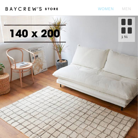
WOMEN
MEN
カ
1
51