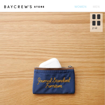
WOMEN
MEN
カ
2
12