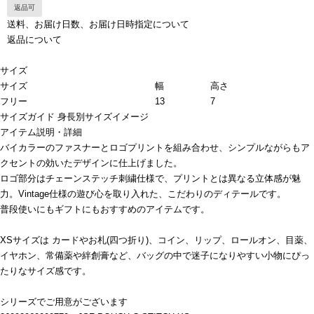
返品可
送料、お届け日数、お届け日時指定について
返品について
サイズ
サイズ
幅
高さ
フリー
13
7
サイズガイド
身長別サイズイメージ
アイテム説明・詳細
バイカラーのファスナーとロゴプリントを組み合わせ、シンプルながらもア
クセントの効いたデザインに仕上げました。
ロゴ部分はチェーンステッチ刺繍仕様で、プリントとは異なる立体感が魅
力。Vintage仕様の遊び心を取り入れた、こだわりのディテールです。
普段使いにもギフトにもおすすめのアイテムです。
XSサイズは カードやお札(四つ折り)、コイン、リップ、ロールオン、目薬、
イヤホン、常備薬や絆創膏など、バッグの中で迷子になりやすい小物にぴっ
たりなサイズ感です。
シリーズでご用意がございます