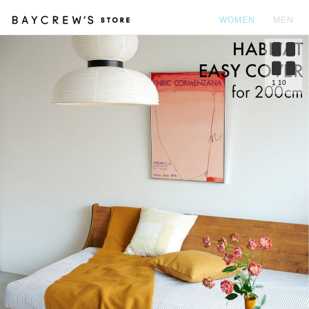
WOMEN
MEN
カ
1
10