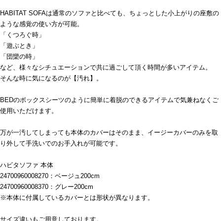
HABITAT SOFAは通常のソファと比べても、ちょっとした小上がりの座敷の
ような感覚の使い方が可能。
「くつろぐ時」
「遊ぶとき」
「団欒の時」
など、様々なシチュエーションで共に過ごして頂く時間が多いアイテム。
そんな時に気になるのが【汚れ】。
BEDのボックスシーツのように簡単に着脱のできるアイテムで気兼ねなくご
使用いただけます。
万が一汚してしまっても本体のカバーはそのまま、イージーカバーのみを取
り外して手洗いでのお手入れが可能です。
ハビタソファ 本体
24700960008270：ベージュ200cm
24700960008370：グレー200cm
※本体に付属しているカバーとは形状が異なります。
サイズ違いもご用意しております。