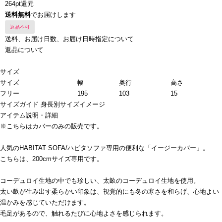
264pt還元
送料無料
でお届けします
返品不可
送料、お届け日数、お届け日時指定について
返品について
サイズ
サイズ
幅
奥行
高さ
フリー
195
103
15
サイズガイド
身長別サイズイメージ
アイテム説明・詳細
※こちらはカバーのみの販売です。
人気のHABITAT SOFA/ハビタソファ専用の便利な「イージーカバー」。
こちらは、200cmサイズ専用です。
コーデュロイ生地の中でも珍しい、太畝のコーデュロイ生地を使用。
太い畝が生み出す柔らかい印象は、視覚的にも冬の寒さを和らげ、心地よい
温かみを感じていただけます。
毛足があるので、触れるたびに心地よさを感じられます。