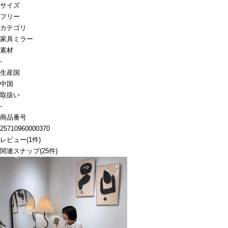
サイズ
フリー
カテゴリ
家具
ミラー
素材
-
生産国
中国
取扱い
-
商品番号
25710960000370
レビュー
(
1
件)
関連スナップ
(25件)