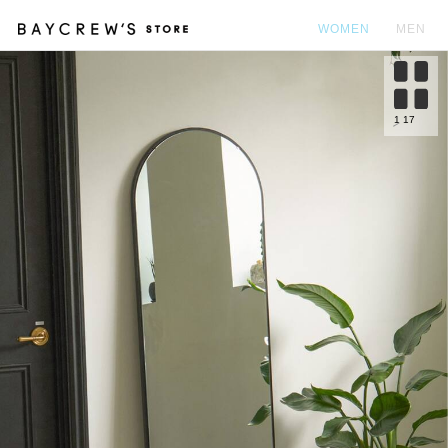
WOMEN
MEN
カ
1
17