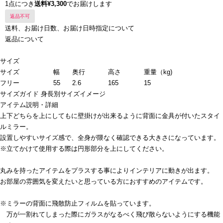
1点につき
送料¥3,300
でお届けします
返品不可
送料、お届け日数、お届け日時指定について
返品について
サイズ
サイズ
幅
奥行
高さ
重量（kg)
フリー
55
2.6
165
15
サイズガイド
身長別サイズイメージ
アイテム説明・詳細
上下どちらを上にしてもに壁掛けが出来るように背面に金具が付いたスタイ
ルミラー。
設置しやすいサイズ感で、全身が隈なく確認できる大きさになっています。
※立てかけて使用する際は円形部分を上にしてください。
丸みを持ったアイテムをプラスする事によりインテリアに動きが出ます。
お部屋の雰囲気を変えたいと思っている方におすすめのアイテムです。
※ミラーの背面に飛散防止フィルムを貼っています。
万が一割れてしまった際にガラスがなるべく飛び散らないようにする機能