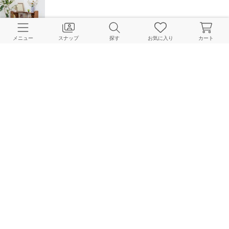
お部屋にプラスして居心地のいい空間に｜買い足したいコンパクト家具
メニュー
スナップ
探す
お気に入り
カート
JOURNAL STANDARD FURNITURE 本社
2025.04.27
お部屋にミラーを取り入れよう
JOURNAL STANDARD FURNITURE 本社
2025.03.11
空間に動きをもたらす "曲線" の魅力
JOURNAL STANDARD FURNITURE 本社
2025.02.11