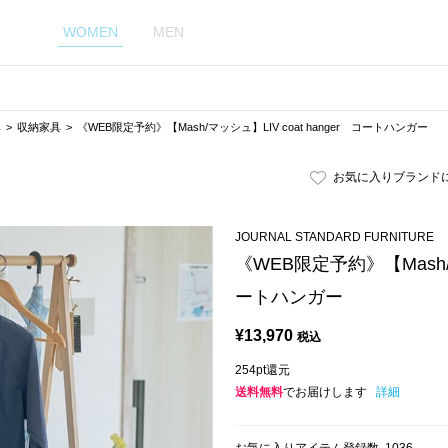
WOMEN
MEN
具
収納家具
《WEB限定予約》【Mash/マッシュ】LIV coat hanger コートハンガー
お気に入りブランド
JOURNAL STANDARD FURNITURE
《WEB限定予約》【Mash/マ
ートハンガー
¥
13,970
税込
254pt還元
送料無料
でお届けします
詳細