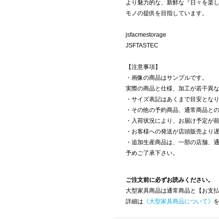
より魅力的な、新鮮な『日々を楽
モノの提供を目指しています。
jsfacmestorage
JSFTASTEC
【注意事項】
・画像の商品はサンプルです。
実際の商品と仕様、加工が若干異
・サイズ表記はあくまで目安とな
・その他の予約商品、通常商品と
・入荷状況により、お届け予定が
・お客様への発送が店頭販売より
・追加生産商品は、一部の店舗、
予めご了承下さい。
ご注文前に必ずお読みください。
大型家具商品は通常商品と【お支
詳細は
《大型家具商品について》