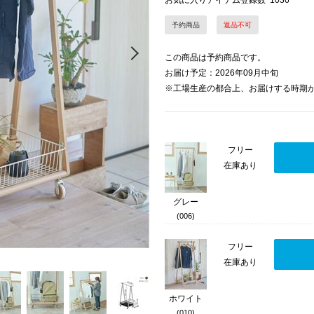
お気に入りアイテム登録数
1036
予約商品
返品不可
Next
この商品は予約商品です。
お届け予定：2026年09月中旬
※工場生産の都合上、お届けする時期
フリー
在庫あり
グレー
(006)
フリー
在庫あり
ホワイト
(010)