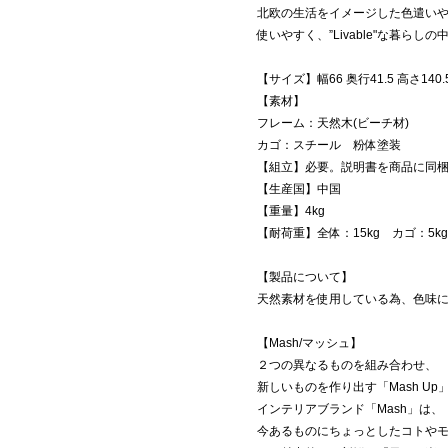
北欧の生活をイメージした色遣い
使いやすく、”Livable"な暮ら
【サイズ】幅66 奥行41.5 高さ140.
【素材】
フレーム：天然木(ビーチ材)
カゴ：スチール 粉体塗装
【組立】必要。説明書を商品に同梱
【生産国】中国
【重量】4kg
【耐荷重】全体：15kg カゴ：5k
【製品について】
天然素材を使用している為、色味
【Mash/マッシュ】
２つの異なるものを組み合わせ、
新しいものを作り出す「Mash U
インテリアブランド「Mash」は、
今あるものにちょっとしたコトや