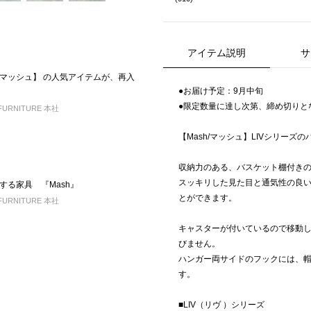
アイテム説明
サ
h/マッシュ】 の人気アイテムが、再入
●お届け予定：9月中旬
●限定数量に達し次第、締め切りと
FURNITURE 本社
【Mash/マッシュ】LIVシリーズ
収納力のある、バスケット棚付き
スッキリした見た目と通気性の良
する家具 『Mash』
とができます。
FURNITURE 本社
キャスターが付いているので移動
びません。
ハンガー両サイドのフックには、
す。
■LIV（リヴ ）シリーズ