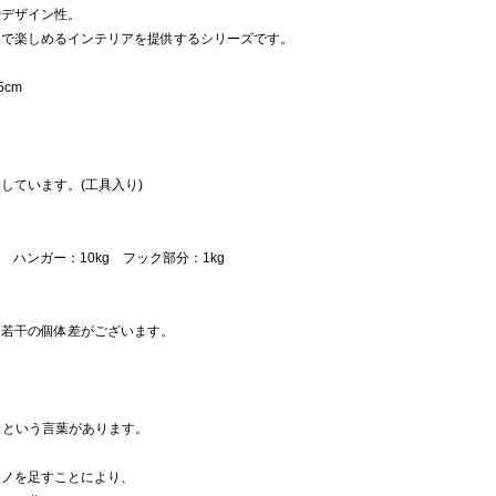
やデザイン性。
しの中で楽しめるインテリアを提供するシリーズです。
5cm
しています。(工具入り)
g ハンガー：10kg フック部分：1kg
に若干の個体差がございます。
p」という言葉があります。
モノを足すことにより、