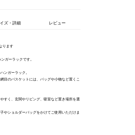
イズ・詳細
レビュー
なります
のハンガーラックです。
のハンガーラック。
い網目のバスケットには、バッグや小物など置くこ
しやすく、玄関やリビング、寝室など置き場所を選
帽子やショルダーバッグをかけてご使用いただけま