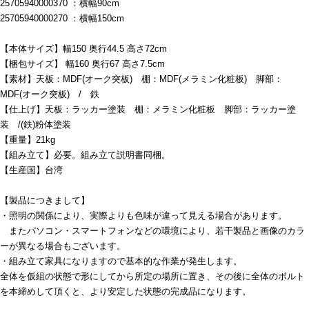
25705940000370 ：横幅90cm
25705940000270 ：横幅150cm
【本体サイズ】幅150 奥行44.5 高さ72cm
【梱包サイズ】 幅160 奥行67 高さ7.5cm
【素材】天板：MDF(オーク突板) 棚：MDF(メラミン化粧板) 脚部：
MDF(オーク突板) / 鉄
【仕上げ】天板：ラッカー塗装 棚：メラミン化粧板 脚部：ラッカー塗
装 /(鉄)粉体塗装
【重量】21kg
【組み立て】必要。組み立て説明書同梱。
【生産国】台湾
【製品につきまして】
・照明の関係により、実際よりも色味が違って見える場合があります。
またパソコン・スマートフォンなどの環境により、若干製品と画像のカラ
ーが異なる場合もございます。
・組み立て家具になりますので基本的な作業が発生します。
全体を仮組の状態で形にしてから所定の場所に置き、その後に全体のボルト
を本締めして頂くと、より安定した状態の完成品になります。