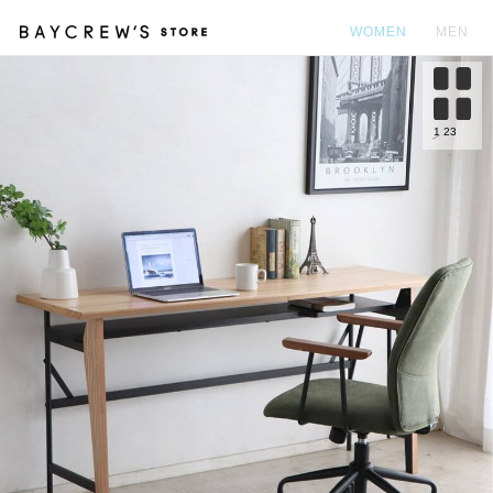
WOMEN
MEN
カ
1
23