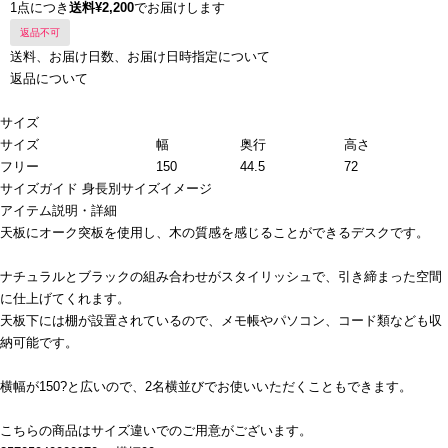
1点につき
送料¥2,200
でお届けします
返品不可
送料、お届け日数、お届け日時指定について
返品について
サイズ
サイズ
幅
奥行
高さ
フリー
150
44.5
72
サイズガイド
身長別サイズイメージ
アイテム説明・詳細
天板にオーク突板を使用し、木の質感を感じることができるデスクです。
ナチュラルとブラックの組み合わせがスタイリッシュで、引き締まった空間
に仕上げてくれます。
天板下には棚が設置されているので、メモ帳やパソコン、コード類なども収
納可能です。
横幅が150?と広いので、2名横並びでお使いいただくこともできます。
こちらの商品はサイズ違いでのご用意がございます。