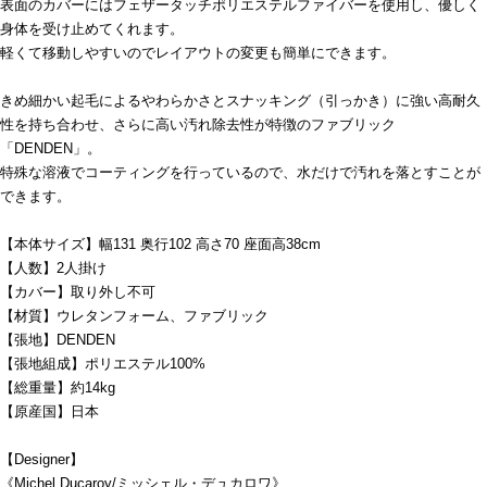
表面のカバーにはフェザータッチポリエステルファイバーを使用し、優しく
身体を受け止めてくれます。
軽くて移動しやすいのでレイアウトの変更も簡単にできます。
きめ細かい起毛によるやわらかさとスナッキング（引っかき）に強い高耐久
性を持ち合わせ、さらに高い汚れ除去性が特徴のファブリック
「DENDEN」。
特殊な溶液でコーティングを行っているので、水だけで汚れを落とすことが
できます。
【本体サイズ】幅131 奥行102 高さ70 座面高38cm
【人数】2人掛け
【カバー】取り外し不可
【材質】ウレタンフォーム、ファブリック
【張地】DENDEN
【張地組成】ポリエステル100%
【総重量】約14kg
【原産国】日本
【Designer】
《Michel Ducaroy/ミッシェル・デュカロワ》