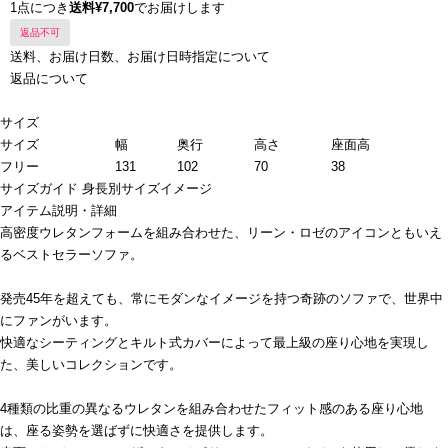
1点につき
送料¥7,700
でお届けします
返品不可
送料、お届け日数、お届け日時指定について
返品について
サイズ
サイズ
幅
奥行
高さ
座面高
フリー
131
102
70
38
サイズガイド
身長別サイズイメージ
アイテム説明・詳細
高密度ウレタンフォームを組み合わせた、リーン・ロゼのアイコンともいえ
るベストセラーソファ。
発売45年を超えても、常にモダンなイメージを持つ奇跡のソファで、世界中
にファンがいます。
快適なシーティングとキルト式カバーによって最上級の座り心地を実現し
た、美しいコレクションです。
4種類の比重の異なるウレタンを組み合わせたフィット感のある座り心地
は、座る姿勢を選ばずに快適さを提供します。