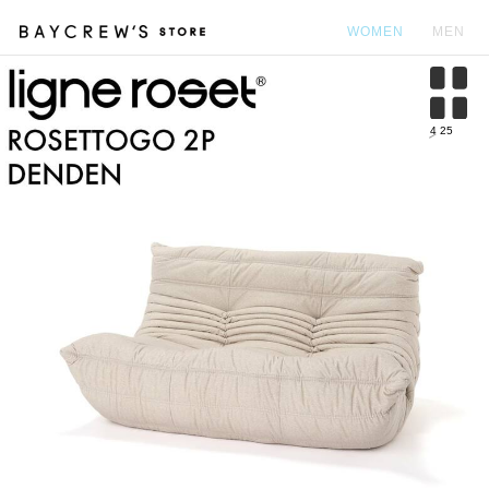
WOMEN
MEN
カ
4
25