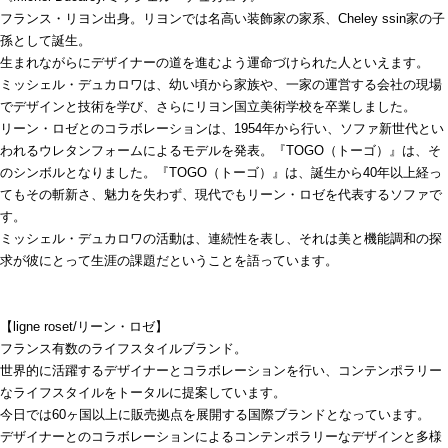
フランス・リヨン出身。リヨンでは名高い装飾家の家系、Cheley ssin家の子
孫として誕生。
生まれながらにデザイナーの道を進むよう運命づけられた人といえます。
ミッシェル・デュカロワは、幼い頃から家族や、一家の運営する会社の現場
でデザインと技術を学び、さらにリヨン国立美術学校を卒業しました。
リーン・ロゼとのコラボレーションは、1954年から行い、ソファ新世代とい
われるウレタンフォームによるモデルを発表。『TOGO（トーゴ）』は、そ
のシンボルとなりました。『TOGO（トーゴ）』は、誕生から40年以上経っ
てもその斬新さ、魅力を失わず、現代でもリーン・ロゼを代表するソファで
す。
ミッシェル・デュカロワの活動は、連続性を表し、それは美と機能調和の探
求が彼にとって生涯の課題だということを語っています。
【ligne roset/リーン・ロゼ】
フランス有数のライフスタイルブランド。
世界的に活躍するデザイナーとコラボレーションを行い、コンテンポラリー
なライフスタイルをトータルに提案しています。
今日では60ヶ国以上に販売拠点を展開する国際ブランドとなっています。
デザイナーとのコラボレーションによるコンテンポラリーなデザインと多様