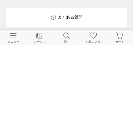
よくある質問
メニュー
スナップ
探す
お気に入り
カート
ご利用ガイド
店舗検索
採用情報
お客様対応方針
利用規約
企業情報
個人情報保護方針
特定商取引法に基づく表記
FOLLOW US