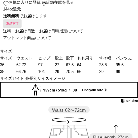
お気に入りに登録
店舗在庫を見る
144pt還元
送料無料
でお届けします
返品不可
送料、お届け日数、お届け日時指定について
アウトレット商品について
サイズ
サイズ
ウエスト
ヒップ
股上
股下
もも周り
すそ幅
パンツ丈
36
62-72
97
27
67.5
64
28.5
95.5
38
66-76
104
29
70.5
66
29
99
サイズガイド
身長別サイズイメージ
159cm / 51kg
38
Find your size
Waist
62〜72cm
Rise length
27cm