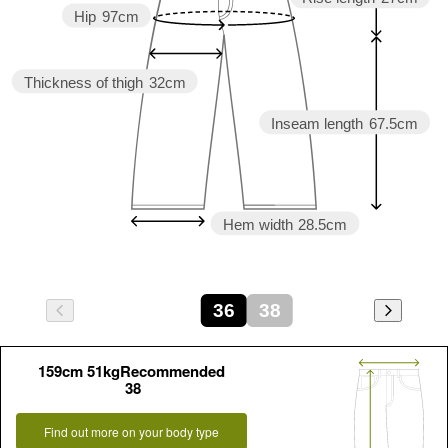
Hip
97cm
Thickness of thigh
32cm
Inseam length
67.5cm
Hem width
28.5cm
36
38
159cm 51kgRecommended
38
Find out more on your body type