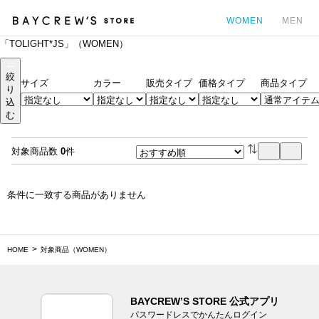
WOMEN
MEN
「TOLIGHT*JS」（WOMEN）
カ
絞
サイズ
カラー
販売タイプ
価格タイプ
商品タイプ
り
込
む
対象商品数
0
件
条件に一致する商品がありません
HOME
対象商品（WOMEN）
BAYCREW’S STORE 公式アプリ
パスワードレスでかんたんログイン