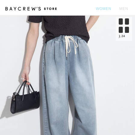
WOMEN
MEN
カ
1
24