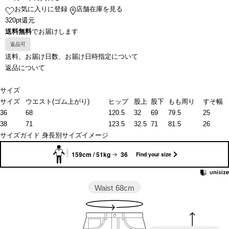
お気に入りに登録
店舗在庫を見る
320pt還元
送料無料
でお届けします
返品可
送料、お届け日数、お届け日時指定について
返品について
サイズ
サイズ
ウエスト(ゴム上がり)
ヒップ
股上
股下
もも周り
すそ幅
36
68
120.5
32
69
79.5
25
38
71
123.5
32.5
71
81.5
26
サイズガイド
身長別サイズイメージ
159cm / 51kg
36
Find your size
Waist
68cm