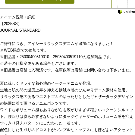
アイテム説明・詳細
【2025SS】
JOURNAL STANDARD
ご好評につき、アイシーリラックスデニムが追加になりました！
※WEB限定での追加です。
※旧品番：25030400519010、25030400519110の追加商品です。
※若干の仕様変更がある場合もございます。
※旧品番は店舗に入荷済です。在庫数等は店舗にお問い合わせ下さいませ。
夏に涼しくドライな着心地のイージーデニムが登場。
生地と肌の間の温度上昇を抑える接触冷感のひんやりデニム素材を使用。
リラックス感のあるウエストゴムのゆったりとしたギャザータックデザイン
の快適に着て頂けるデニムパンツです。
ワイドなボリューム感もありながらも広がりすぎず程よいコクーンシルエッ
ト。腰回りは膨らみすぎないようにタックやギャザーのボリューム感を抑え
すっきり見えパターンにこだわった一着です。
配色にした生成りのドロストがシンプルなトップスにもほどよいアクセント