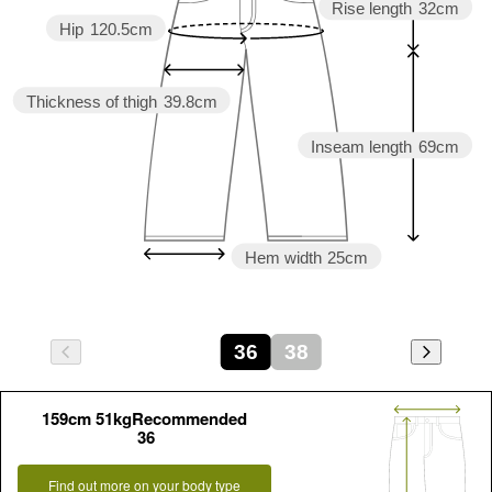
Rise length
32cm
Hip
120.5cm
Thickness of thigh
39.8cm
Inseam length
69cm
Hem width
25cm
36
38
159cm 51kgRecommended
36
Find out more on your body type