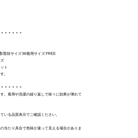
＊＊＊＊＊＊＊
普通/普段サイズ:M/着用サイズ:FREE
イズ
ニット
です。
＊＊＊＊＊＊＊
ます。着用や洗濯の繰り返しで徐々に効果が薄れて
いている品質表示でご確認ください。
光の当たり具合で色味が違って見える場合がありま