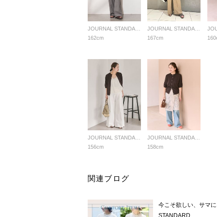
JOURNAL STANDARD LADYS
JOURNAL STANDARD LADYS
162cm
167cm
160
JOURNAL STANDARD LADYS
JOURNAL STANDARD LADYS
156cm
158cm
関連ブログ
今こそ欲しい、サマにな
STANDARD