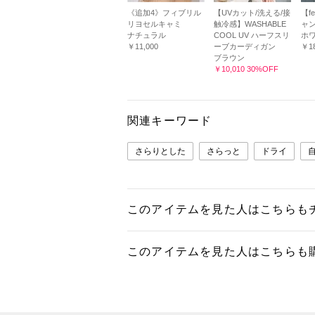
《追加4》フィブリル
【UVカット/洗える/接
【f
リヨセルキャミ
触冷感】WASHABLE
ャ
ナチュラル
COOL UV ハーフスリ
ホ
￥11,000
ーブカーディガン
￥18
ブラウン
￥10,010 30%OFF
関連キーワード
さらりとした
さらっと
ドライ
このアイテムを見た人はこちらも
このアイテムを見た人はこちらも