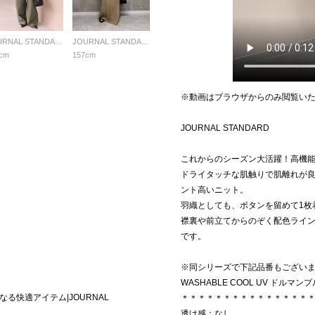
JOURNAL STANDARD LADYS
JOURNAL STANDARD LADYS
cm
157cm
※動画はブラウザからのみ閲覧い
JOURNAL STANDARD
これからのシーズン大活躍！高機
ドライタッチな肌触りで肌離れが良
ント高いニット。
羽織としても、ボタンを留めて1枚
襟裏や前立てからのぞく配色ライン
です。
※同シリーズで下記品番もござい
WASHABLE COOL UV ドルマンプ
る快適アイテム|JOURNAL
＊＊＊＊＊＊＊＊＊＊＊＊＊＊＊
透け感：なし