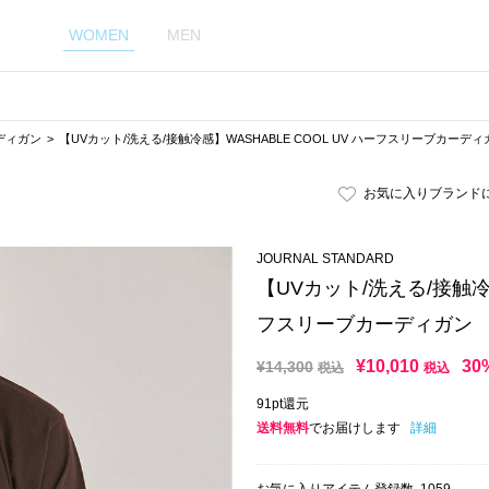
WOMEN
MEN
ディガン
【UVカット/洗える/接触冷感】WASHABLE COOL UV ハーフスリーブカーディ
お気に入りブランド
JOURNAL STANDARD
【UVカット/洗える/接触冷感
フスリーブカーディガン
¥
10,010
30
¥
14,300
税込
税込
91pt還元
送料無料
でお届けします
詳細