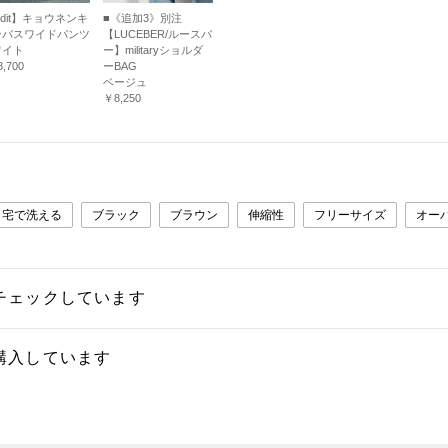
edit】キョウネンキ
■《追加3》別注
ンバスワイドパンツ
【LUCEBER/ルースバ
ワイト
ー】militaryショルダ
,700
ーBAG
ベージュ
￥8,250
自宅で洗える
ブラック
ブラウン
伸縮性
フリーサイズ
オー
チェックしています
購入しています