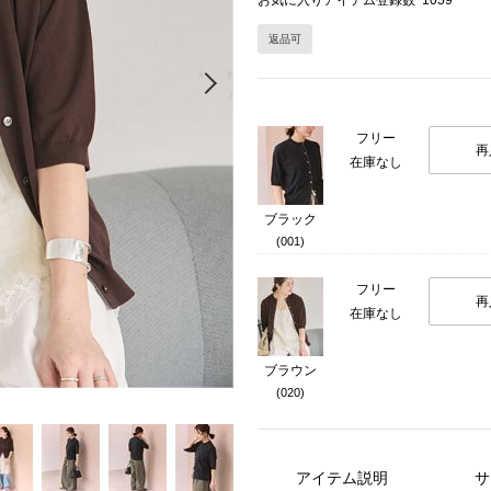
お気に入りアイテム登録数
1059
返品可
Next
フリー
再
在庫なし
ブラック
(001)
フリー
再
在庫なし
ブラウン
(020)
アイテム説明
サ