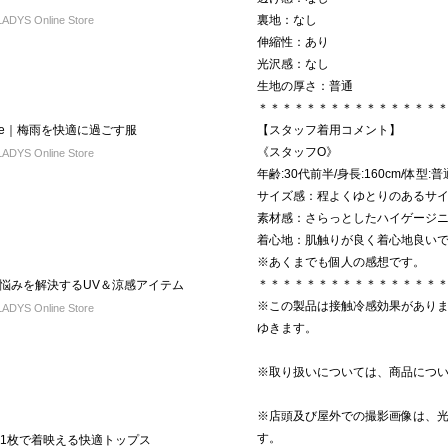
裏地：なし
DYS Online Store
伸縮性：あり
光沢感：なし
生地の厚さ：普通
＊＊＊＊＊＊＊＊＊＊＊＊＊＊＊
y Style｜梅雨を快適に過ごす服
【スタッフ着用コメント】
《スタッフO》
DYS Online Store
年齢:30代前半/身長:160cm/体型:
サイズ感：程よくゆとりのあるサ
素材感：さらっとしたハイゲージ
着心地：肌触りが良く着心地良い
※あくまでも個人の感想です。
＊＊＊＊＊＊＊＊＊＊＊＊＊＊＊
悩みを解決するUV＆涼感アイテム
※この製品は接触冷感効果があり
DYS Online Store
ゆきます。
※取り扱いについては、商品につ
※店頭及び屋外での撮影画像は、
す。
｜1枚で着映える快適トップス