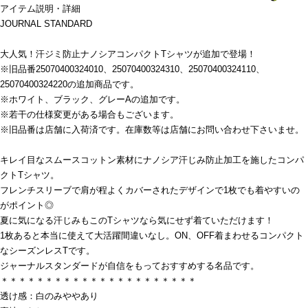
アイテム説明・詳細
JOURNAL STANDARD
大人気！汗ジミ防止ナノシアコンパクトTシャツが追加で登場！
※旧品番25070400324010、25070400324310、25070400324110、
25070400324220の追加商品です。
※ホワイト、ブラック、グレーAの追加です。
※若干の仕様変更がある場合もございます。
※旧品番は店舗に入荷済です。在庫数等は店舗にお問い合わせ下さいませ。
キレイ目なスムースコットン素材にナノシア汗じみ防止加工を施したコンパ
クトTシャツ。
フレンチスリーブで肩が程よくカバーされたデザインで1枚でも着やすいの
がポイント◎
夏に気になる汗じみもこのTシャツなら気にせず着ていただけます！
1枚あると本当に使えて大活躍間違いなし。ON、OFF着まわせるコンパクト
なシーズンレスTです。
ジャーナルスタンダードが自信をもっておすすめする名品です。
＊＊＊＊＊＊＊＊＊＊＊＊＊＊＊＊＊＊＊＊＊＊
透け感：白のみややあり