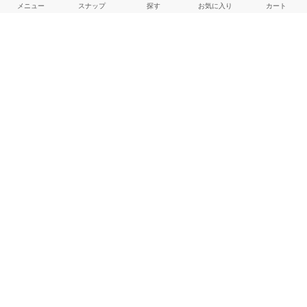
メニュー
スナップ
探す
お気に入り
カート
気温30℃超えの日、何着る？快適に過ごせる夏服
JOURNAL STANDARD LADYS Online Store
2026.07.10
先週の売れ筋アイテムTOP10｜予約・通常アイテム別にCHECK
JOURNAL STANDARD LADYS Online Store
2026.07.06
予約アイテム＆通常アイテム｜先週の人気TOP10をご紹介！
JOURNAL STANDARD LADYS Online Store
2026.06.29