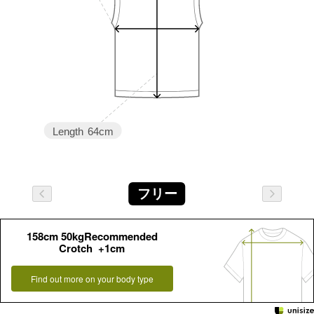
Length
64cm
フリー
158cm 50kgRecommended
Crotch +1cm
Find out more on your body type