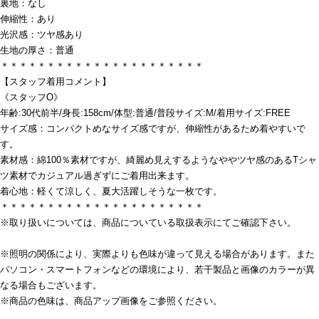
裏地：なし
伸縮性：あり
光沢感：ツヤ感あり
生地の厚さ：普通
＊＊＊＊＊＊＊＊＊＊＊＊＊＊＊＊＊＊＊＊＊＊
【スタッフ着用コメント】
《スタッフO》
年齢:30代前半/身長:158cm/体型:普通/普段サイズ:M/着用サイズ:FREE
サイズ感：コンパクトめなサイズ感ですが、伸縮性があるため着やすいで
す。
素材感：綿100％素材ですが、綺麗め見えするようなややツヤ感のあるTシャ
ツ素材でカジュアル過ぎずにご着用出来ます。
着心地：軽くて涼しく、夏大活躍しそうな一枚です。
＊＊＊＊＊＊＊＊＊＊＊＊＊＊＊＊＊＊＊＊＊＊
※取り扱いについては、商品についている取扱表示にてご確認下さい。
※照明の関係により、実際よりも色味が違って見える場合があります。また
パソコン・スマートフォンなどの環境により、若干製品と画像のカラーが異
なる場合もございます。
※商品の色味は、商品アップ画像をご参照ください。