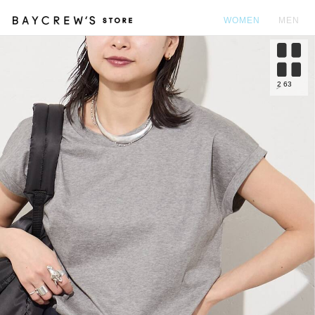
WOMEN
MEN
カ
2
63