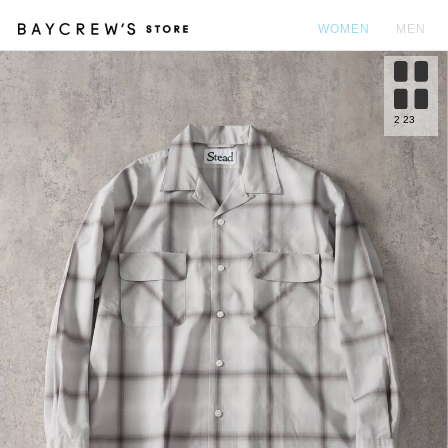
WOMEN
MEN
カ
2
23