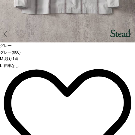
Prev
グレー
グレー(006)
M 残り1点
L 在庫なし