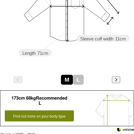
Sleeve cuff width
11cm
Length
71cm
M
L
173cm 68kgRecommended
L
Find out more on your body type