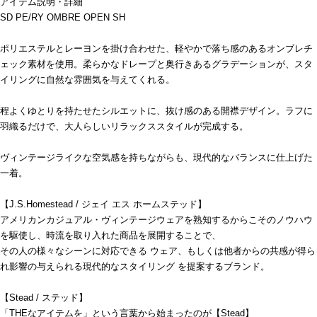
アイテム説明・詳細
SD PE/RY OMBRE OPEN SH
ポリエステルとレーヨンを掛け合わせた、軽やかで落ち感のあるオンブレチ
ェック素材を使用。柔らかなドレープと奥行きあるグラデーションが、スタ
イリングに自然な雰囲気を与えてくれる。
程よくゆとりを持たせたシルエットに、抜け感のある開襟デザイン。ラフに
羽織るだけで、大人らしいリラックススタイルが完成する。
ヴィンテージライクな空気感を持ちながらも、現代的なバランスに仕上げた
一着。
【J.S.Homestead / ジェイ エス ホームステッド】
アメリカンカジュアル・ヴィンテージウェアを熟知するからこそのノウハウ
を駆使し、時流を取り入れた商品を展開することで、
その人の様々なシーンに対応できる ウェア、もしくは他者からの共感が得ら
れ影響の与えられる現代的なスタイリング を提案するブランド。
【Stead / ステッド】
「THEなアイテムを」という言葉から始まったのが【Stead】