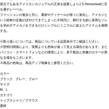
原点でもあるアメリカンカジュアルの王道を提案しよりJ.S.Homesteadに芯
を通すレーベル。
ファッションの進歩と共に、素材やディテールが様々に進化し、アメカジと
いう総称の定義がぼやけてきてしまった今現代に、横行する妙に器用なソレ
を求めずアメカジをできるだけシンプルにミニマルに捉えたアイテムを展開
する。
※取り扱いについては、商品についている品質表示でご確認ください。
※照明の関係により、実際よりも色味が違って見える場合があります。また
パソコン・スマートフォンなどの環境により、若干製品と画像のカラーが異
なる場合もございます。
※商品の色味は、商品アップ画像をご参照ください。
カラー
ブラック、グレー、ブルー
サイズ
M、L
カテゴリ
トップス
シャツ／ブラウス
素材