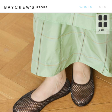
WOMEN
MEN
カ
1
18