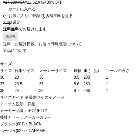
¥
17,600
税込
¥
12,320
税込
30%OFF
カートに入れる
お気に入りに登録
店舗在庫を見る
112pt還元
送料無料
でお届けします
返品可
送料、お届け日数、お届け日時指定について
返品について
サイズ
サイズ
日本サイズ
メーカーサイズ
底幅
重さ（g）
ソールの高さ
36
23
36
8.5
288
1
37
23.5
37
8.6
280
1
38
24
38
8.7
286
1
サイズガイド
身長別サイズイメージ
アイテム説明・詳細
メーカー品番：IRO/JELLY
弊社カラー：メーカーカラー
ブラック(001)：BLACK
ベージュ(027)：CARAMEL