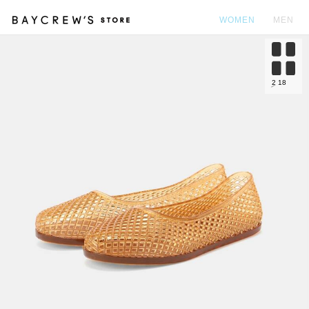
WOMEN
MEN
カ
2
18