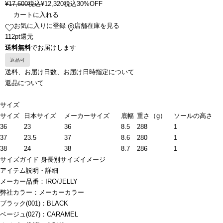
¥
17,600
税込
¥
12,320
税込
30%OFF
カートに入れる
お気に入りに登録
店舗在庫を見る
112pt還元
送料無料
でお届けします
返品可
送料、お届け日数、お届け日時指定について
返品について
サイズ
サイズ
日本サイズ
メーカーサイズ
底幅
重さ（g）
ソールの高さ
36
23
36
8.5
288
1
37
23.5
37
8.6
280
1
38
24
38
8.7
286
1
サイズガイド
身長別サイズイメージ
アイテム説明・詳細
メーカー品番：IRO/JELLY
弊社カラー：メーカーカラー
ブラック(001)：BLACK
ベージュ(027)：CARAMEL