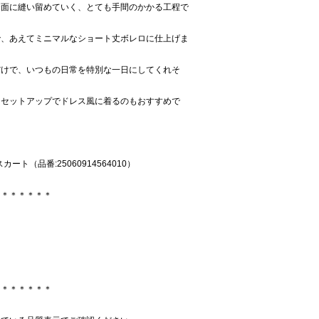
全面に縫い留めていく、とても手間のかかる工程で
で、あえてミニマルなショート丈ボレロに仕上げま
だけで、いつもの日常を特別な一日にしてくれそ
、セットアップでドレス風に着るのもおすすめで
スカート（品番:25060914564010）
＊＊＊＊＊＊＊
＊＊＊＊＊＊＊