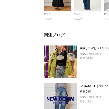
IENA
IENA
IEN
160cm
157cm
154
関連ブログ
今欲しいのは？LA B
IENA Online Store
2025.02.28
LA BOUCLE｜春
新着予約
IENA Online Store
2024.12.12