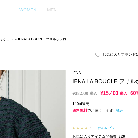
WOMEN
MEN
ャケット
IENA LA BOUCLE フリルボレロ
お気に入りブランド
IENA
IENA LA BOUCLE フリ
¥
15,400
60
¥
38,500
税込
税込
140pt還元
送料無料
でお届けします
詳細
1件のレビュー
お気に入りアイテム登録数
228