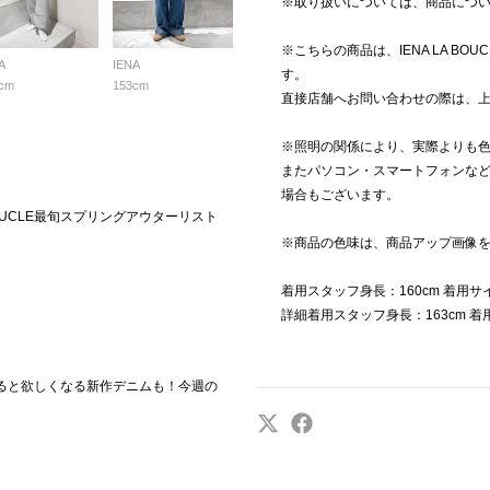
※取り扱いについては、商品につ
※こちらの商品は、IENA LA BO
A
IENA
す。
cm
153cm
直接店舗へお問い合わせの際は、
※照明の関係により、実際よりも
またパソコン・スマートフォンな
場合もございます。
OUCLE最旬スプリングアウターリスト
※商品の色味は、商品アップ画像
着用スタッフ身長：160cm 着用
詳細着用スタッフ身長：163cm 
になると欲しくなる新作デニムも！今週の