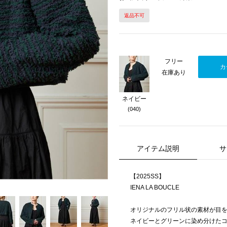
返品不可
Next
フリー
カ
在庫あり
ネイビー
(040)
アイテム説明
サ
【2025SS】
IENA LA BOUCLE
オリジナルのフリル状の素材が目
ネイビーとグリーンに染め分けた