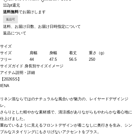
112pt還元
送料無料
でお届けします
返品可
送料、お届け日数、お届け日時指定について
返品について
サイズ
サイズ
肩幅
身幅
着丈
重さ（g）
フリー
44
47.5
56.5
250
サイズガイド
身長別サイズイメージ
アイテム説明・詳細
【2026SS】
IENA
リネン混ならではのナチュラルな風合いが魅力の、レイヤードデザインジ
レ。
さらりとした軽やかな素材感で、清涼感がありながらもやわらかな着心地に
仕上げました。
重ねているように見えるフロントデザインが着こなしに奥行きを生み、シン
プルなスタイリングにもさりげないアクセントをプラス。