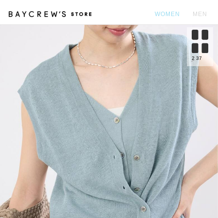
WOMEN
MEN
カ
2
37