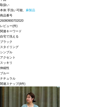
取扱い
本体:手洗い可能、
麻製品
商品番号
26080900702020
レビュー
(
件)
関連キーワード
自宅で洗える
ブラック
スタイリング
シンプル
アクセント
スッキリ
伸縮性
ブルー
ナチュラル
関連スナップ
(4件)