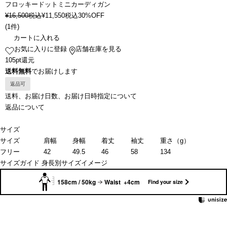
フロッキードットミニカーディガン
¥
16,500
税込
¥
11,550
税込
30%OFF
(
1件
)
カートに入れる
お気に入りに登録
店舗在庫を見る
105pt還元
送料無料
でお届けします
返品可
送料、お届け日数、お届け日時指定について
返品について
サイズ
サイズ
肩幅
身幅
着丈
袖丈
重さ（g）
フリー
42
49.5
46
58
134
サイズガイド
身長別サイズイメージ
158cm / 50kg
Waist +4cm
Find your size