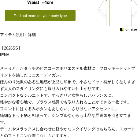
Waist +4cm
Find out more on your body type
アイテム説明・詳細
【2026SS】
IENA
さらりとしたタッチのビスコースポリエステル素材に、フロッキードットプ
リントを施したミニカーディガン。
ほんのり光沢のある生地感が上品な印象で、小さなドット柄が甘くなりすぎ
ず大人のスタイリングにも取り入れやすい仕上がりです。
コンパクトなシルエットで、すっきりと女性らしいバランスに。
軽やかな着心地で、ブラウス感覚でも取り入れることができる一枚です。
フロントにはくるみボタンをあしらい、さりげないアクセントに。
繊細なドット柄と相まって、シンプルながらも上品な雰囲気を引き立てま
す。
デニムやスラックスに合わせた軽やかなスタイリングはもちろん、スカート
とのフェミニンな着こなしもおすすめ。