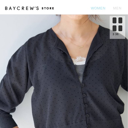
WOMEN
MEN
カ
3
36