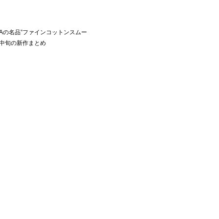
| IENAの名品”ファインコットンスムー
～中旬の新作まとめ