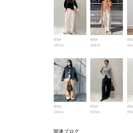
IENA
IENA
IEN
157cm
164cm
161
IENA
IENA
IEN
161cm
157cm
155
関連ブログ