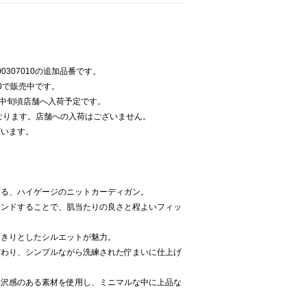
0307010の追加品番です。
010で販売中です。
、2月中旬頃店舗へ入荷予定です。
なります。店舗への入荷はございません。
ざいます。
える、ハイゲージのニットカーディガン。
レンドすることで、肌当たりの良さと程よいフィッ
っきりとしたシルエットが魅力。
だわり、シンプルながら洗練された佇まいに仕上げ
光沢感のある素材を使用し、ミニマルな中に上品な