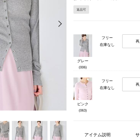
返品可
Next
フリー
再
在庫なし
グレー
(006)
フリー
再
在庫なし
ピンク
(063)
アイテム説明
サ