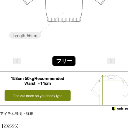
Length
56cm
フリー
158cm 50kgRecommended
Waist +14cm
Find out more on your body type
アイテム説明・詳細
【2025SS】