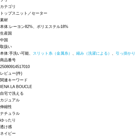
カテゴリ
トップス
ニット／セーター
素材
本体:レーヨン82%、ポリエステル18%
生産国
中国
取扱い
本体:手洗い可能、
スリット糸（金属糸）
、
縮み（洗濯による）
、
引っ掛かり
商品番号
25080914517010
レビュー
(
件)
関連キーワード
IENA LA BOUCLE
自宅で洗える
カジュアル
伸縮性
ナチュラル
ゆったり
透け感
ネイビー