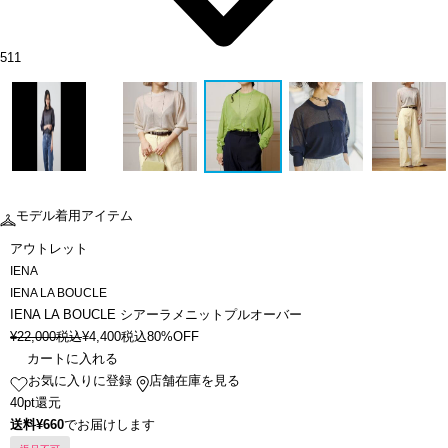
511
モデル着用アイテム
アウトレット
IENA
IENA LA BOUCLE
IENA LA BOUCLE シアーラメニットプルオーバー
¥
22,000
税込
¥
4,400
税込
80%OFF
カートに入れる
お気に入りに登録
店舗在庫を見る
40pt還元
送料¥660
でお届けします