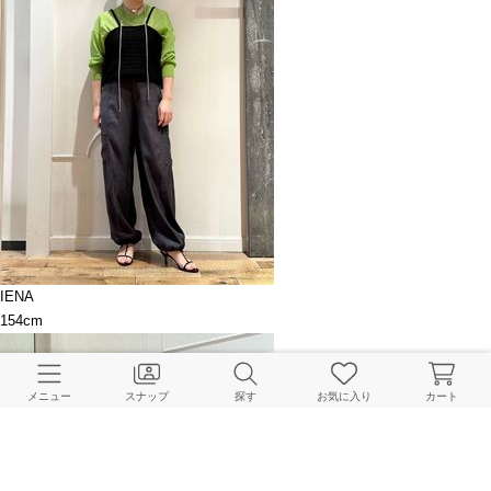
IENA
154cm
メニュー
スナップ
探す
お気に入り
カート