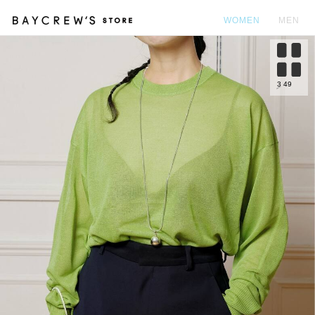
WOMEN
MEN
カ
3
49