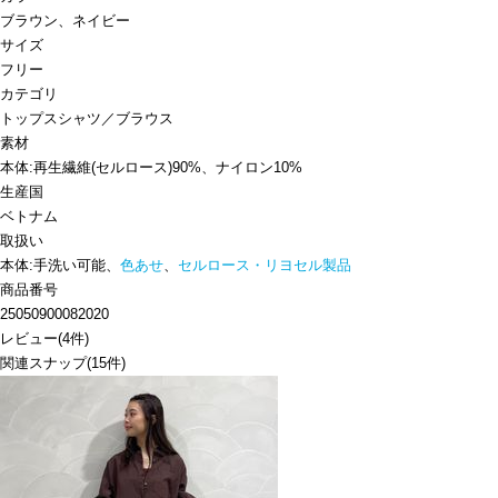
ブラウン、ネイビー
サイズ
フリー
カテゴリ
トップス
シャツ／ブラウス
素材
本体:再生繊維(セルロース)90%、ナイロン10%
生産国
ベトナム
取扱い
本体:手洗い可能、
色あせ
、
セルロース・リヨセル製品
商品番号
25050900082020
レビュー
(
4
件)
関連スナップ
(15件)