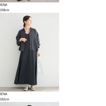
IENA
159cm
IENA
162cm