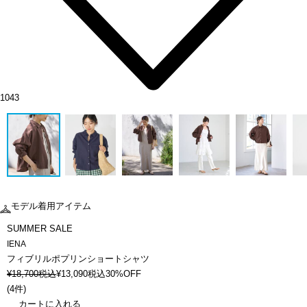
1043
モデル着用アイテム
SUMMER SALE
IENA
フィブリルポプリンショートシャツ
¥
18,700
税込
¥
13,090
税込
30%OFF
(
4件
)
カートに入れる