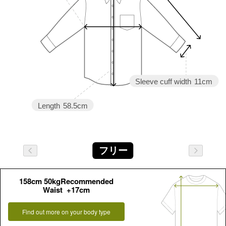
Sleeve cuff width
11cm
Length
58.5cm
フリー
158cm 50kgRecommended
Waist +17cm
Find out more on your body type