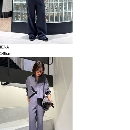
IENA
148cm