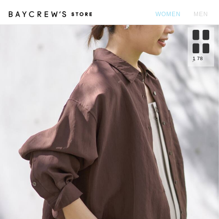
WOMEN
MEN
カ
1
78