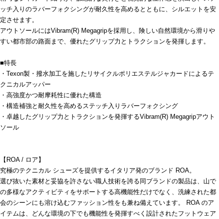
ッチ入りのラバーフォクシングが耐久性を高めるとともに、シルエットを安
定させます。
アウトソールにはVibram(R) Megagripを採用し、険しい自然環境から滑りや
すい都市部の路面まで、優れたグリップ力とトラクションを発揮します。
■特長
・Texon製・撥水加工を施したリサイクルポリエステルジャカードによるテ
クニカルアッパー
・高強度かつ耐摩耗性に優れた構造
・構造補強と耐久性を高めるステッチ入りラバーフォクシング
・卓越したグリップ力とトラクションを発揮するVibram(R) Megagripアウト
ソール
【ROA / ロア】
究極のテクニカル シューズを提供するイタリア発のブランド ROA。
選び抜いた素材と妥協を許さない職人技術を誇る同ブランドの製品は、山で
の多様なアクティビティをサポートする高機能性だけでなく、洗練された都
会のシーンにも溶け込むファッション性をも兼ね備えています。 ROA のア
イテムは、どんな環境の下でも機能性を発揮すべく設計されたフットウェア