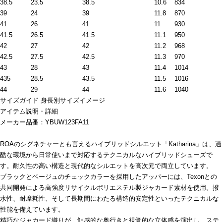
38.5
23.5
38.5
10.6
834
39
24
39
11.8
870
41
26
41
11
930
41.5
26.5
41.5
11.1
950
42
27
42
11.2
968
42.5
27.5
42.5
11.3
970
43
28
43
11.4
1014
435
28.5
43.5
11.5
1016
44
29
44
11.6
1040
サイズガイド
身長別サイズイメージ
アイテム説明・詳細
メーカー品番：YBUW123FA11
ROAのシグネチャーとも言えるハイブリッドシルエット「Katharina」は、過
酷な環境から日常使いまで対応するテクニカルなハイブリッドシューズで
す。耐久性の高い構造と現代的なシルエットを高次元で両立しています。
ブラックとベージュのチェックカラーを採用したアッパーには、Texonとの
共同開発による高強度リサイクルポリエステル製ジャカード素材を使用。撥
水性、耐摩耗性、そして長期間にわたる構造的安定性といったテクニカルな
性能を備えています。
精巧なジャカード織りが、触感的な奥行きと視覚的な立体感を演出し、ステ