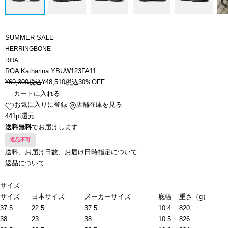
SUMMER SALE
HERRINGBONE
ROA
ROA Katharina YBUW123FA11
¥
69,300
税込
¥
48,510
税込
30%OFF
カートに入れる
お気に入りに登録
店舗在庫を見る
441pt還元
送料無料
でお届けします
返品不可
送料、お届け日数、お届け日時指定について
返品について
サイズ
サイズ
日本サイズ
メーカーサイズ
底幅
重さ（g）
37.5
22.5
37.5
10.4
820
38
23
38
10.5
826