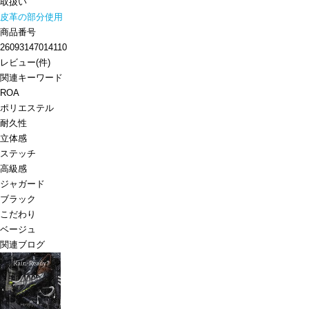
取扱い
皮革の部分使用
商品番号
26093147014110
レビュー
(
件)
関連キーワード
ROA
ポリエステル
耐久性
立体感
ステッチ
高級感
ジャガード
ブラック
こだわり
ベージュ
関連ブログ