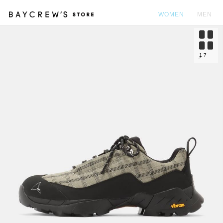
WOMEN
MEN
カ
1
7