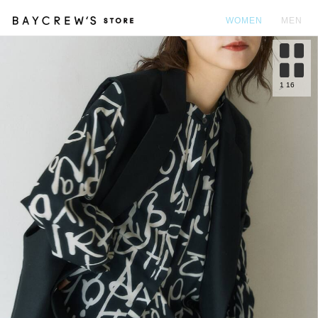
WOMEN
MEN
カ
1
16