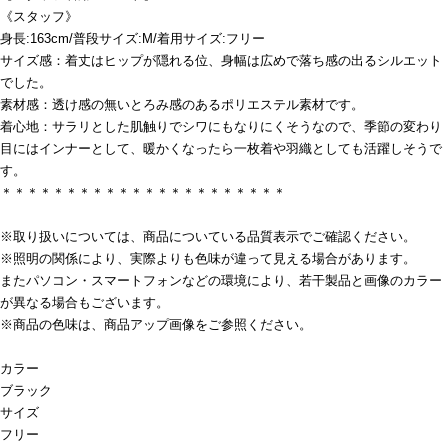
《スタッフ》
身長:163cm/普段サイズ:M/着用サイズ:フリー
サイズ感：着丈はヒップが隠れる位、身幅は広めで落ち感の出るシルエット
でした。
素材感：透け感の無いとろみ感のあるポリエステル素材です。
着心地：サラリとした肌触りでシワにもなりにくそうなので、季節の変わり
目にはインナーとして、暖かくなったら一枚着や羽織としても活躍しそうで
す。
＊＊＊＊＊＊＊＊＊＊＊＊＊＊＊＊＊＊＊＊＊＊
※取り扱いについては、商品についている品質表示でご確認ください。
※照明の関係により、実際よりも色味が違って見える場合があります。
またパソコン・スマートフォンなどの環境により、若干製品と画像のカラー
が異なる場合もございます。
※商品の色味は、商品アップ画像をご参照ください。
カラー
ブラック
サイズ
フリー