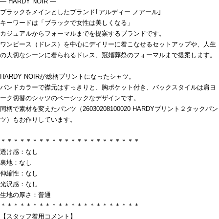
― HARDY NOIR ―
ブラックをメインとしたブランド｢アルディー ノアール｣
キーワードは「ブラックで女性は美しくなる」
カジュアルからフォーマルまでを提案するブランドです。
ワンピース（ドレス）を中心にデイリーに着こなせるセットアップや、人生
の大切なシーンに着られるドレス、冠婚葬祭のフォーマルまで提案します。
HARDY NOIRが総柄プリントになったシャツ。
バンドカラーで襟元はすっきりと、胸ポケット付き、バックスタイルは肩ヨ
ーク切替のシャツのベーシックなデザインです。
同柄で素材を変えたパンツ（26030208100020 HARDYプリント２タックパン
ツ）もお作りしています。
＊＊＊＊＊＊＊＊＊＊＊＊＊＊＊＊＊＊＊＊＊＊
透け感：なし
裏地：なし
伸縮性：なし
光沢感：なし
生地の厚さ：普通
＊＊＊＊＊＊＊＊＊＊＊＊＊＊＊＊＊＊＊＊＊＊
【スタッフ着用コメント】