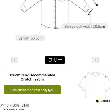
Sleeve cuff width
10.5cm
Length
69.5cm
フリー
158cm 50kgRecommended
Crotch +7cm
Find out more on your body type
アイテム説明・詳細