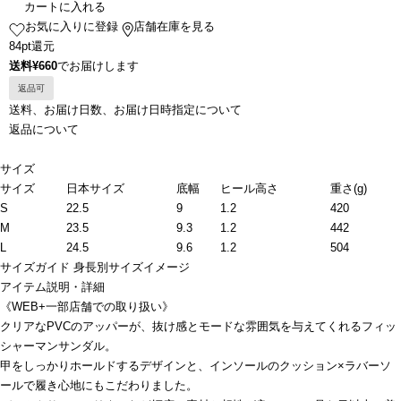
カートに入れる
お気に入りに登録
店舗在庫を見る
84pt還元
送料¥660
でお届けします
返品可
送料、お届け日数、お届け日時指定について
返品について
サイズ
サイズ
日本サイズ
底幅
ヒール高さ
重さ(g)
S
22.5
9
1.2
420
M
23.5
9.3
1.2
442
L
24.5
9.6
1.2
504
サイズガイド
身長別サイズイメージ
アイテム説明・詳細
《WEB+一部店舗での取り扱い》
クリアなPVCのアッパーが、抜け感とモードな雰囲気を与えてくれるフィッ
シャーマンサンダル。
甲をしっかりホールドするデザインと、インソールのクッション×ラバーソ
ールで履き心地にもこだわりました。