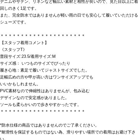
デニムやサテン、リネンなど幅広い素材と相性が良いので、見た目以上に着
回しのきく1足です。
また、完全防水ではありませんが軽い雨の日でも安心して履いていただける
シューズです。
＊＊＊＊＊＊＊＊＊＊＊＊＊＊＊＊＊＊＊＊＊
【スタッフ着用コメント】
《スタッフT》
普段サイズ:23.5/着用サイズ:M
サイズ感： いつものサイズでぴったり
履き心地：素足で履いてジャストサイズでした。
足幅広めの方や甲が高い方はワンサイズアップでも
いいかもしれません。
PVC素材なので伸縮性はありませんが、包み込む
デザインなので安定感がありました。
ソールも柔らかいので歩きやすかったです。
＊＊＊＊＊＊＊＊＊＊＊＊＊＊＊＊＊＊＊＊＊
*防水仕様の商品ではありませんのでご了承ください。
*耐滑性を保証するものではない為、滑りやすい場所での着用はお避け下さ
い。