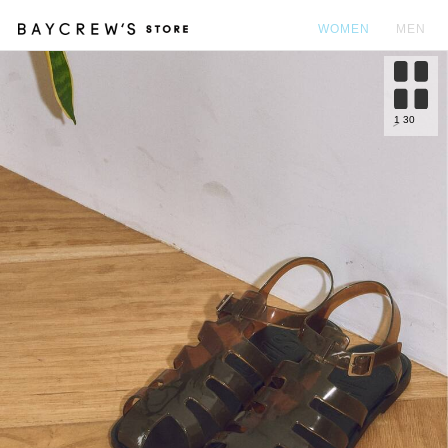
WOMEN
MEN
カ
1
30