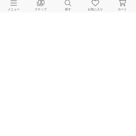
メニュー
スナップ
探す
お気に入り
カート
GRISE | SANDAL ISSUE 2026 特集公開
GRISE 本社
2026.04.13
GRISE｜予約10%OFFキャンペーン人気アイテム中間速報！
GRISE Online Store
2026.03.24
GRISE｜新作サンダルのSTAFFコーデ
GRISE Online Store
2026.03.20