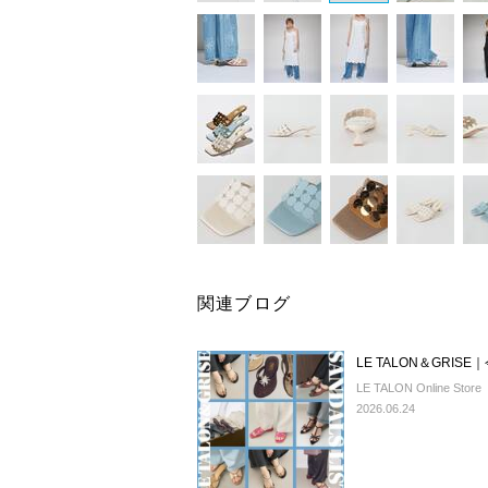
関連ブログ
LE TALON＆GRI
LE TALON Online Store
2026.06.24