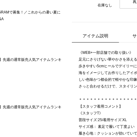
再
在庫なし
STAGRAMで募集！／これからの暑い夏に
&A
アイテム説明
サ
《WEB+一部店舗での取り扱い》
足元にさりげない華やかさを添え
ISE】先週の通常販売人気アイテムランキ
歩きやすい5cmヒールでデイリー
海をイメージしてお作りしたアイボ
しい色味かつ都会的で軽やかな印
さっと合わせるだけで、スタイリ
＊＊＊＊＊＊＊＊＊＊＊＊＊＊＊
【スタッフ着用コメント】
ISE】先週の通常販売人気アイテムランキ
《スタッフT》
普段サイズ:25/着用サイズ:XL
サイズ感： 素足で履いて丁度よい
履き心地：クッションが効いてい