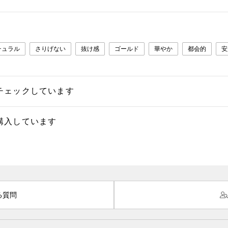
チュラル
さりげない
抜け感
ゴールド
華やか
都会的
安
チェックしています
購入しています
る質問