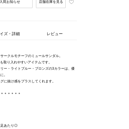
入荷お知らせ
店舗在庫を見る
イズ・詳細
レビュー
るサークルモチーフのミュールサンダル。
にも取り入れやすいアイテムです。
リー・ライトブルー・ブロンズの3カラーは、優
象に。
ングに抜け感をプラスしてくれます。
＊＊＊＊＊＊＊
て足あたり◎