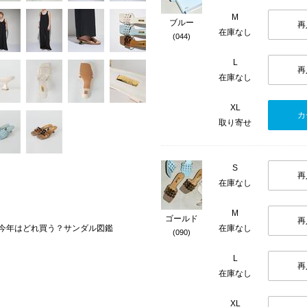
M
ブルー
再
在庫なし
(044)
L
再
在庫なし
XL
カ
取り寄せ
S
再
在庫なし
M
ゴールド
再
SE｜今年はどれ買う？サンダル図鑑
在庫なし
(090)
L
再
在庫なし
XL