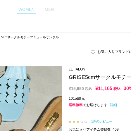
WOMEN
MEN
SE5cmサークルモチーフミュールサンダル
お気に入りブランド
LE TALON
GRISE5cmサークルモ
¥
11,165
30
¥
15,950
税込
税込
101pt還元
送料無料
でお届けします
詳細
1件のレビュー
お気に入りアイテム登録数
409