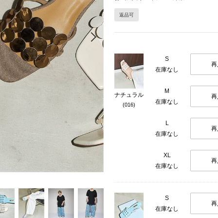
返品可
Next
S
再
在庫なし
M
ナチュラル
再
在庫なし
(016)
L
再
在庫なし
XL
再
在庫なし
S
再
在庫なし