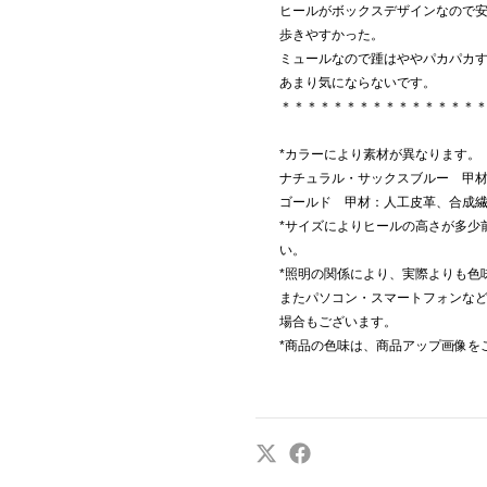
ヒールがボックスデザインなので
歩きやすかった。
ミュールなので踵はややパカパカ
あまり気にならないです。
＊＊＊＊＊＊＊＊＊＊＊＊＊＊＊
*カラーにより素材が異なります。
ナチュラル・サックスブルー 甲
ゴールド 甲材：人工皮革、合成
*サイズによりヒールの高さが多少
い。
*照明の関係により、実際よりも色
またパソコン・スマートフォンな
場合もございます。
*商品の色味は、商品アップ画像を