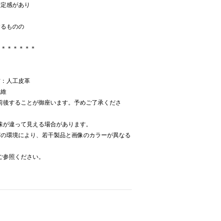
安定感があり
するものの
＊＊＊＊＊＊＊
材：人工皮革
繊維
前後することが御座います。予めご了承くださ
味が違って見える場合があります。
どの環境により、若干製品と画像のカラーが異なる
ご参照ください。