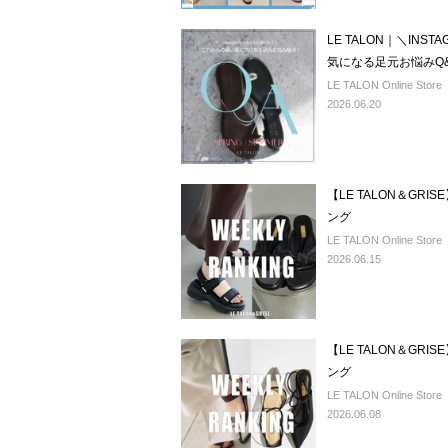
LE TALON｜＼IN
気になる足元お悩みQ
LE TALON Online Store
2026.06.20
【LE TALON＆GR
ング
LE TALON Online Store
2026.06.15
【LE TALON＆GR
ング
LE TALON Online Store
2026.06.08