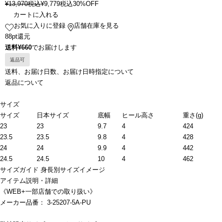
¥
13,970
税込
¥
9,779
税込
30%OFF
カートに入れる
お気に入りに登録
店舗在庫を見る
88pt還元
送料¥660
でお届けします
返品可
送料、お届け日数、お届け日時指定について
返品について
サイズ
サイズ
日本サイズ
底幅
ヒール高さ
重さ(g)
23
23
9.7
4
424
23.5
23.5
9.8
4
428
24
24
9.9
4
442
24.5
24.5
10
4
462
サイズガイド
身長別サイズイメージ
アイテム説明・詳細
《WEB+一部店舗での取り扱い》
メーカー品番： 3-25207-5A-PU