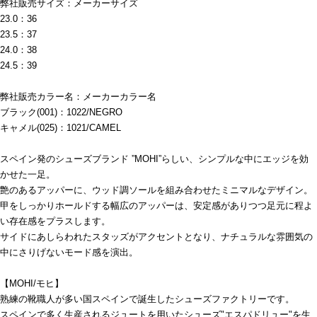
弊社販売サイズ：メーカーサイズ
23.0：36
23.5：37
24.0：38
24.5：39
弊社販売カラー名：メーカーカラー名
ブラック(001)：1022/NEGRO
キャメル(025)：1021/CAMEL
スペイン発のシューズブランド ”MOHI”らしい、シンプルな中にエッジを効
かせた一足。
艶のあるアッパーに、ウッド調ソールを組み合わせたミニマルなデザイン。
甲をしっかりホールドする幅広のアッパーは、安定感がありつつ足元に程よ
い存在感をプラスします。
サイドにあしらわれたスタッズがアクセントとなり、ナチュラルな雰囲気の
中にさりげないモード感を演出。
【MOHI/モヒ】
熟練の靴職人が多い国スペインで誕生したシューズファクトリーです。
スペインで多く生産されるジュートを用いたシューズ"エスパドリュー"を生