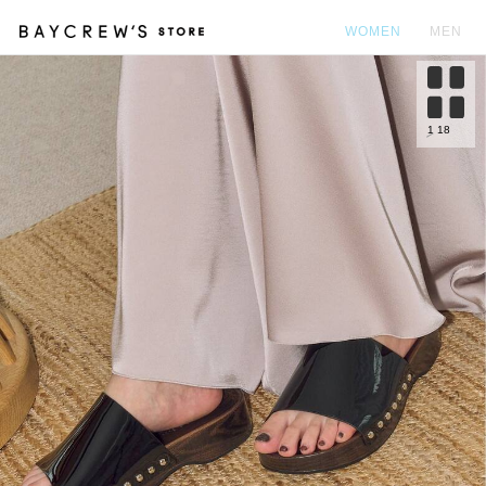
WOMEN
MEN
カ
1
18