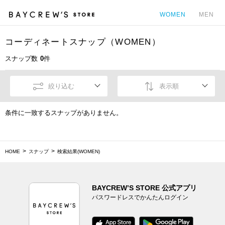
WOMEN
MEN
コーディネートスナップ（WOMEN）
カ
スナップ数
0
件
絞り込む
表示順
条件に一致するスナップがありません。
HOME
スナップ
検索結果(WOMEN)
BAYCREW’S STORE 公式アプリ
パスワードレスでかんたんログイン