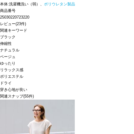
本体:洗濯機洗い（弱）、
ポリウレタン製品
商品番号
25030220723220
レビュー
(
23
件)
関連キーワード
ブラック
伸縮性
ナチュラル
ベージュ
ゆったり
リラックス感
ポリエステル
ドライ
穿き心地が良い
関連スナップ
(55件)