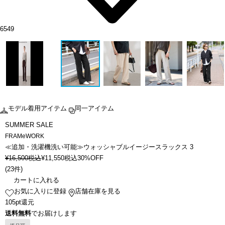
6549
モデル着用アイテム
同一アイテム
SUMMER SALE
FRAMeWORK
≪追加・洗濯機洗い可能≫ウォッシャブルイージースラックス 3
¥
16,500
税込
¥
11,550
税込
30%OFF
(
23件
)
カートに入れる
お気に入りに登録
店舗在庫を見る
105pt還元
送料無料
でお届けします