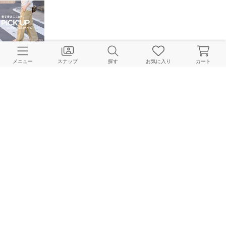
春支度はここから。今から使えて先まで頼れるアイテムリスト
FRAMeWORK Online Store
メニュー
スナップ
探す
お気に入り
カート
2026.01.28
予約10%OFF《ラスト2日！》お気に入り上昇中アイテムをPICK UP！
FRAMeWORK Online Store
2026.01.24
《予約10％OFF開催中！》minami＆tomoの“コレ”気になる！
FRAMeWORK Online Store