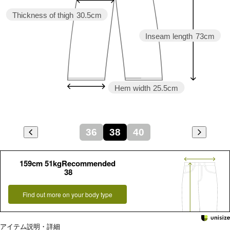
Thickness of thigh
30.5cm
Inseam length
73cm
Hem width
25.5cm
36
38
40
159cm 51kgRecommended
38
Find out more on your body type
アイテム説明・詳細