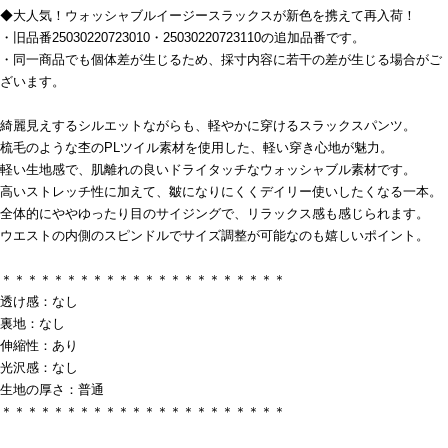
◆大人気！ウォッシャブルイージースラックスが新色を携えて再入荷！
・旧品番25030220723010・25030220723110の追加品番です。
・同一商品でも個体差が生じるため、採寸内容に若干の差が生じる場合がご
ざいます。
綺麗見えするシルエットながらも、軽やかに穿けるスラックスパンツ。
梳毛のような杢のPLツイル素材を使用した、軽い穿き心地が魅力。
軽い生地感で、肌離れの良いドライタッチなウォッシャブル素材です。
高いストレッチ性に加えて、皺になりにくくデイリー使いしたくなる一本。
全体的にややゆったり目のサイジングで、リラックス感も感じられます。
ウエストの内側のスピンドルでサイズ調整が可能なのも嬉しいポイント。
＊＊＊＊＊＊＊＊＊＊＊＊＊＊＊＊＊＊＊＊＊＊
透け感：なし
裏地：なし
伸縮性：あり
光沢感：なし
生地の厚さ：普通
＊＊＊＊＊＊＊＊＊＊＊＊＊＊＊＊＊＊＊＊＊＊