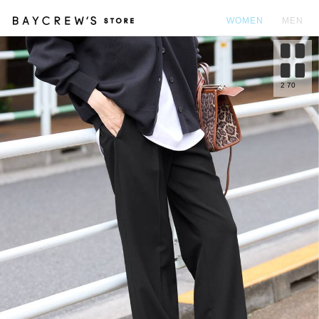
WOMEN
MEN
カ
2
70