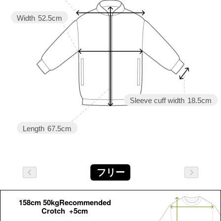
Width
52.5cm
Sleeve cuff width
18.5cm
Length
67.5cm
フリー
158cm 50kgRecommended
Crotch +5cm