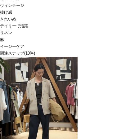
ヴィンテージ
抜け感
きれいめ
デイリーで活躍
リネン
麻
イージーケア
関連スナップ
(10件)