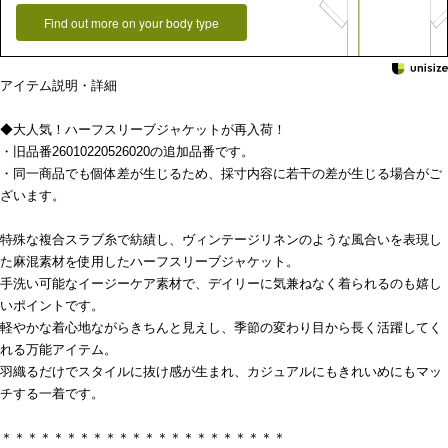
Find out more on your body type
アイテム説明・詳細
◆大人気！ハーフスリーブジャケットが再入荷！
・旧品番26010220526020の追加品番です。
・同一商品でも個体差が生じるため、採寸内容に若干の差が生じる場合がご
ざいます。
特殊な複合スラブ糸で紡績し、ヴィンテージリネンのような風合いを表現し
た麻混素材を使用したハーフスリーブジャケット。
手洗い可能なイージーケア素材で、デイリーに気兼ねなく着られるのも嬉し
いポイントです。
軽やかな着心地ながらきちんと見えし、季節の変わり目から長く活躍してく
れる万能アイテム。
羽織るだけでスタイルに抜け感が生まれ、カジュアルにもきれいめにもマッ
チする一着です。
＊＊＊＊＊＊＊＊＊＊＊＊＊＊＊＊＊＊＊＊＊＊