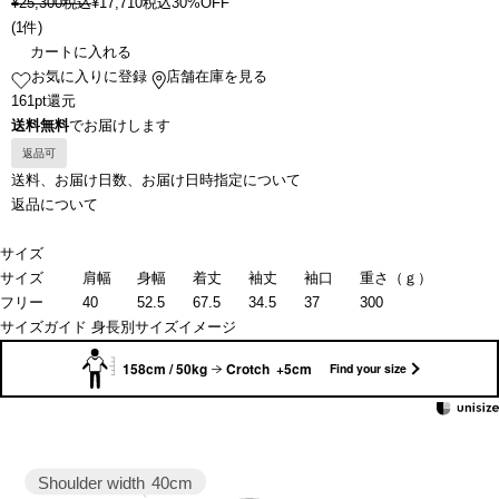
¥
25,300
税込
¥
17,710
税込
30%OFF
(
1件
)
カートに入れる
お気に入りに登録
店舗在庫を見る
161pt還元
送料無料
でお届けします
返品可
送料、お届け日数、お届け日時指定について
返品について
サイズ
サイズ
肩幅
身幅
着丈
袖丈
袖口
重さ（ｇ）
フリー
40
52.5
67.5
34.5
37
300
サイズガイド
身長別サイズイメージ
158cm / 50kg
Crotch +5cm
Find your size
Shoulder width
40cm