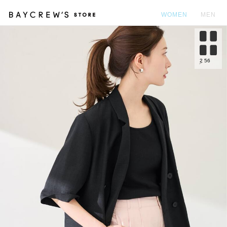
WOMEN
MEN
カ
2
56