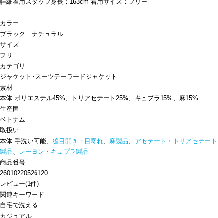
詳細着用スタッフ身長：163cm 着用サイズ：フリー
カラー
ブラック、ナチュラル
サイズ
フリー
カテゴリ
ジャケット･スーツ
テーラードジャケット
素材
本体:ポリエステル45%、トリアセテート25%、キュプラ15%、麻15%
生産国
ベトナム
取扱い
本体:手洗い可能、
縫目開き・目寄れ
、
麻製品
、
アセテート・トリアセテート
製品
、
レーヨン・キュプラ製品
商品番号
26010220526120
レビュー
(
1
件)
関連キーワード
自宅で洗える
カジュアル