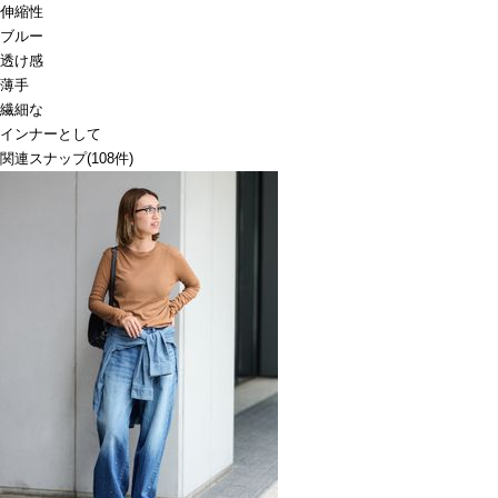
伸縮性
ブルー
透け感
薄手
繊細な
インナーとして
関連スナップ
(108件)