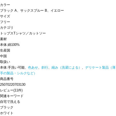
カラー
ブラック A、サックスブルー B、イエロー
サイズ
フリー
カテゴリ
トップス
Tシャツ／カットソー
素材
本体:綿100%
生産国
中国
取扱い
本体:手洗い可能、
色あせ
、
斜行
、
縮み（洗濯による）
、
デリケート製品（薄
手の製品・シルクなど）
商品番号
25070220703130
レビュー
(
11
件)
関連キーワード
自宅で洗える
ブラック
ホワイト