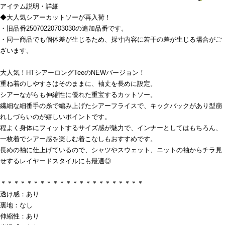
アイテム説明・詳細
◆大人気シアーカットソーが再入荷！
・旧品番25070220703030の追加品番です。
・同一商品でも個体差が生じるため、採寸内容に若干の差が生じる場合がご
ざいます。
大人気！HTシアーロングTeeのNEWバージョン！
重ね着のしやすさはそのままに、袖丈を長めに設定。
シアーながらも伸縮性に優れた重宝するカットソー。
繊細な細番手の糸で編み上げたシアーフライスで、キックバックがあり型崩
れしづらいのが嬉しいポイントです。
程よく身体にフィットするサイズ感が魅力で、インナーとしてはもちろん、
一枚着でシアー感を楽しむ着こなしもおすすめです。
長めの袖に仕上げているので、シャツやスウェット、ニットの袖からチラ見
せするレイヤードスタイルにも最適◎
＊＊＊＊＊＊＊＊＊＊＊＊＊＊＊＊＊＊＊＊＊＊
透け感：あり
裏地：なし
伸縮性：あり