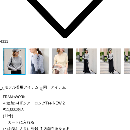
4333
モデル着用アイテム
同一アイテム
FRAMeWORK
≪追加≫HTシアーロングTee NEW 2
¥
11,000
税込
(
11件
)
カートに入れる
お気に入りに登録
店舗在庫を見る