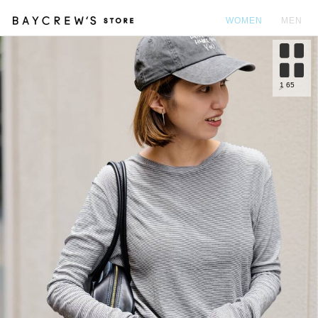
WOMEN
MEN
カ
1
65