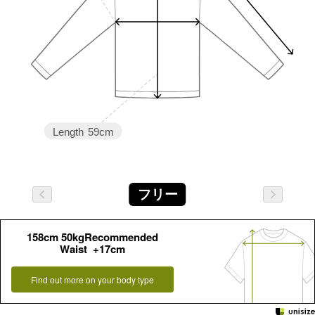
Length
59cm
フリー
158cm 50kgRecommended
Waist +17cm
Find out more on your body type