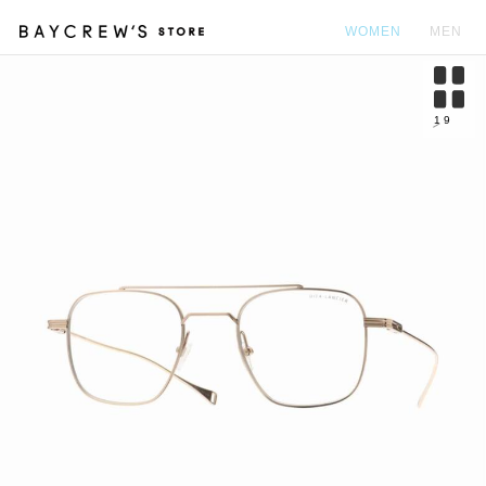
WOMEN
MEN
カ
1
9