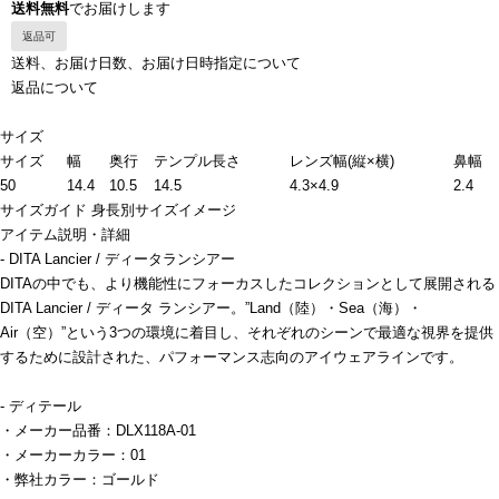
送料無料
でお届けします
返品可
送料、お届け日数、お届け日時指定について
返品について
サイズ
サイズ
幅
奥行
テンプル長さ
レンズ幅(縦×横)
鼻幅
50
14.4
10.5
14.5
4.3×4.9
2.4
サイズガイド
身長別サイズイメージ
アイテム説明・詳細
- DITA Lancier / ディータランシアー
DITAの中でも、より機能性にフォーカスしたコレクションとして展開される
DITA Lancier / ディータ ランシアー。”Land（陸）・Sea（海）・
Air（空）”という3つの環境に着目し、それぞれのシーンで最適な視界を提供
するために設計された、パフォーマンス志向のアイウェアラインです。
- ディテール
・メーカー品番：DLX118A-01
・メーカーカラー：01
・弊社カラー：ゴールド